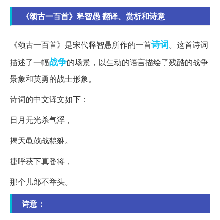
《颂古一百首》释智愚 翻译、赏析和诗意
诗词
《颂古一百首》是宋代释智愚所作的一首
。这首诗词
战争
描述了一幅
的场景，以生动的语言描绘了残酷的战争
景象和英勇的战士形象。
诗词的中文译文如下：
日月无光杀气浮，
揭天黾鼓战貔貅。
捷呼获下真番将，
那个儿郎不举头。
诗意：