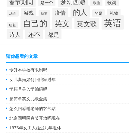
梦幻西游
春节期间
歌词
是一个
歌曲
的人
疫情
游戏
礼物
的是
汤圆
玩家
英语
自己的
英文
英文歌
红包
还不
诗人
都是
猜你想看的文章
专升本学校有限制吗
女儿离婚如何回娘家过年
学籍号是入学编码吗
超简单英文儿歌全集
怎么回感谢老师的客气话
北京圆明园春节开放吗现在
1976年女工人延迟几年退休