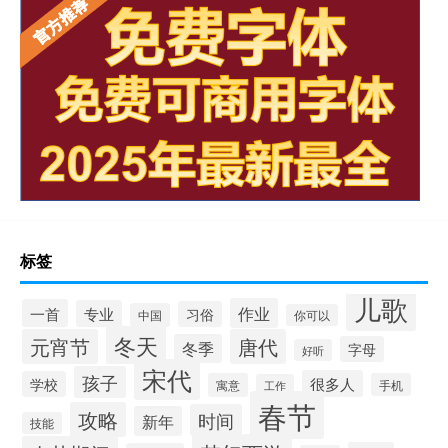
标签
儿歌
作业
一首
专业
习俗
中国
你可以
冬天
元宵节
唐代
冬季
字母
好听
宋代
孩子
很多人
学校
寓意
手机
工作
春节
攻略
时间
新年
技能