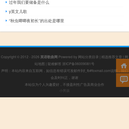
过年我们要储备是什么
y英文儿歌
“秋虫唧唧夜初长”的出处是哪里
Copyright © 2012 - 2026
英语歌曲网
Powered by
网站分类目录
|
精选推荐文章
|
网
站地图
|
疑难解答
浙ICP备06009081号
声明：本站内容来自互联网，如信息有错误可发邮件到f_fb#foxmail.com说明，我们
会及时纠正，谢谢
本站仅为个人兴趣爱好，不接盈利性广告及商业合作
小男孩