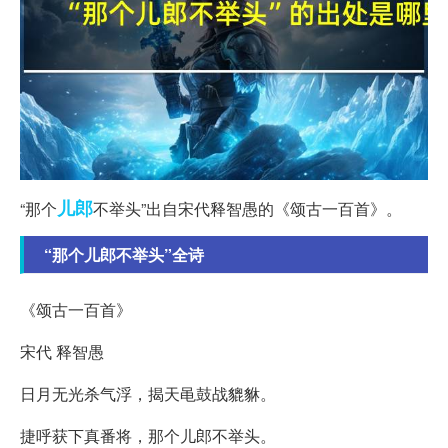
儿郎
“那个
不举头”出自宋代释智愚的《颂古一百首》。
“那个儿郎不举头”全诗
《颂古一百首》
宋代 释智愚
日月无光杀气浮，揭天黾鼓战貔貅。
捷呼获下真番将，那个儿郎不举头。