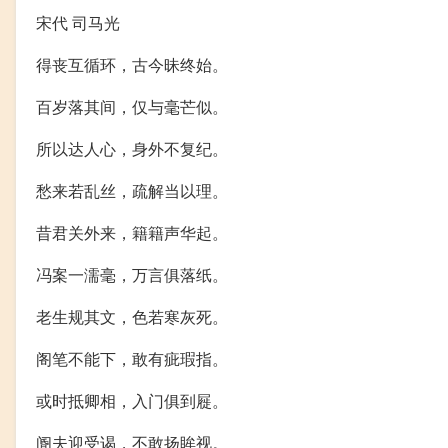
宋代 司马光
得丧互循环，古今昧终始。
百岁落其间，仅与毫芒似。
所以达人心，身外不复纪。
愁来若乱丝，疏解当以理。
昔君关外来，籍籍声华起。
冯案一濡毫，万言俱落纸。
老生规其文，色若寒灰死。
阁笔不能下，敢有疵瑕指。
或时抵卿相，入门俱到屣。
阍夫迎受谒，不敢扬眸视。