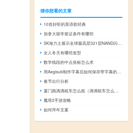
猜你想看的文章
10首好听的英语歌经典
加拿大留学签证条件有哪些
SK海力士展示全球最高层321层NAND闪存样品
女人冬天有哪些发型
数学线段的中点坐标怎么求
用Aegisub制作字幕后如何保存带字幕的视频？
春节出行分析
厦门跑滴滴租车怎么租（滴滴租车怎么租）
魔塔2手游攻略
如何拜年文案