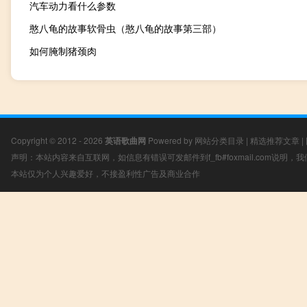
汽车动力看什么参数
憨八龟的故事软骨虫（憨八龟的故事第三部）
如何腌制猪颈肉
Copyright © 2012 - 2026
英语歌曲网
Powered by
网站分类目录
|
精选推荐文章
|
声明：本站内容来自互联网，如信息有错误可发邮件到f_fb#foxmail.com说明
本站仅为个人兴趣爱好，不接盈利性广告及商业合作