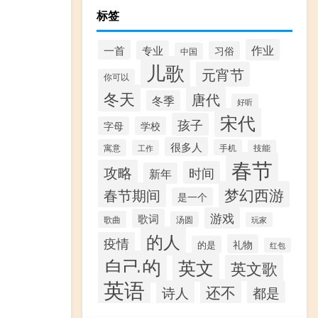
标签
作业
一首
专业
习俗
中国
儿歌
元宵节
你可以
冬天
唐代
冬季
好听
宋代
孩子
字母
学校
很多人
寓意
手机
工作
技能
春节
攻略
时间
新年
梦幻西游
春节期间
是一个
游戏
歌词
歌曲
汤圆
玩家
的人
疫情
礼物
的是
红包
自己的
英文
英文歌
英语
还不
诗人
都是