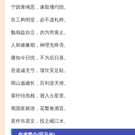
宁因青绳恶，遂取璠玙毁。
良工构明堂，必不遗札梓。
勉哉益自立，勿为穷衰止。
人和难豫期，神理无终否。
庸知今日忧，不为后日喜。
吾道诚无亏，壈坎安足耻。
闻山迤逦长，百剑连天倚。
萦纡结危栈，迥入云星里。
蜀国富嬉游，花繁春酒旨。
莫作吊原文，投之岷江水。
作者简介(司马光)