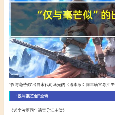
“仅与毫芒似”出自宋代司马光的《送李汝臣同年谪官导江
“仅与毫芒似”全诗
《送李汝臣同年谪官导江主簿》