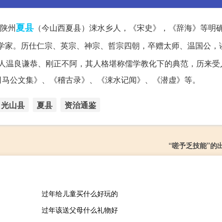
夏县
，陕州
（今山西夏县）涑水乡人，《宋史》，《辞海》等明
学家。历仕仁宗、英宗、神宗、哲宗四朝，卒赠太师、温国公，
人温良谦恭、刚正不阿，其人格堪称儒学教化下的典范，历来受
司马公文集》、《稽古录》、《涑水记闻》、《潜虚》等。
光山县
夏县
资治通鉴
“嗟予乏技能”的
过年给儿童买什么好玩的
过年该送父母什么礼物好