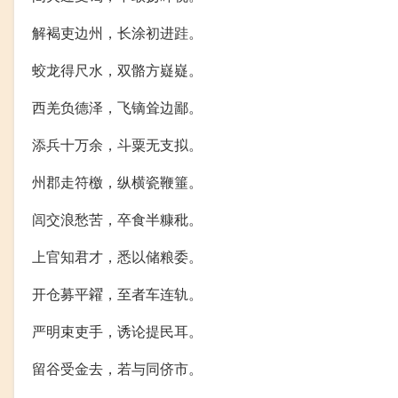
解褐吏边州，长涂初进跬。
蛟龙得尺水，双骼方嶷嶷。
西羌负德泽，飞镝耸边鄙。
添兵十万余，斗粟无支拟。
州郡走符檄，纵横瓷鞭箠。
闾交浪愁苦，卒食半糠秕。
上官知君才，悉以储粮委。
开仓募平糴，至者车连轨。
严明束吏手，诱论提民耳。
留谷受金去，若与同侪市。