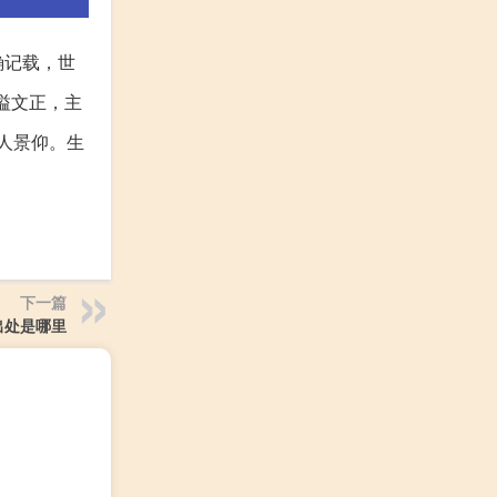
确记载，世
谥文正，主
人景仰。生
下一篇
出处是哪里