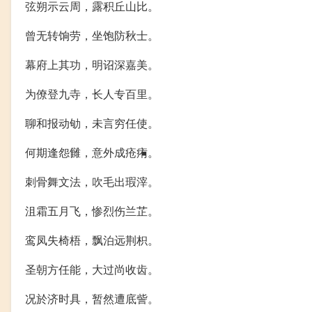
弦朔示云周，露积丘山比。
曾无转饷劳，坐饱防秋士。
幕府上其功，明诏深嘉美。
为僚登九寺，长人专百里。
聊和报动劬，未言穷任使。
何期逢怨雠，意外成疮痏。
刺骨舞文法，吹毛出瑕滓。
沮霜五月飞，惨烈伤兰芷。
鸾凤失椅梧，飘泊远荆枳。
圣朝方任能，大过尚收齿。
况於济时具，暂然遭底訾。