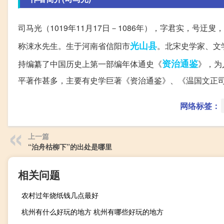
司马光（1019年11月17日－1086年），字君实，号迂叟
光山县
称涑水先生。生于河南省信阳市
。北宋史学家、文
资治通鉴
持编纂了中国历史上第一部编年体通史《
》，为
平著作甚多，主要有史学巨著《资治通鉴》、《温国文正
网络标签：
上一篇
“泊舟枯柳下”的出处是哪里
相关问题
农村过年烧纸钱几点最好
杭州有什么好玩的地方 杭州有哪些好玩的地方