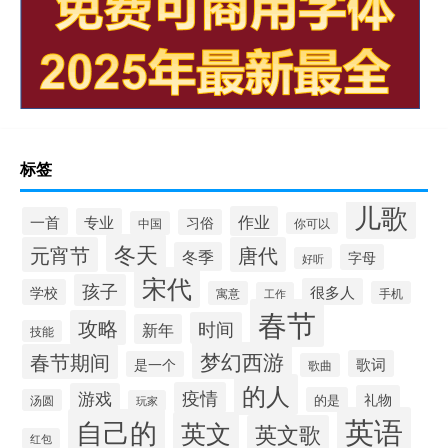
标签
儿歌
作业
一首
专业
习俗
中国
你可以
冬天
元宵节
唐代
冬季
字母
好听
宋代
孩子
很多人
学校
寓意
手机
工作
春节
攻略
时间
新年
技能
梦幻西游
春节期间
歌词
是一个
歌曲
的人
疫情
游戏
礼物
的是
汤圆
玩家
英语
自己的
英文
英文歌
红包