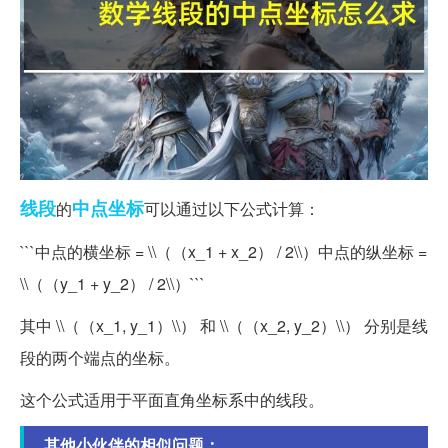
线段
中点
坐标
的
可以通过以下公式计算：
```中点的横坐标 = \\（（x_1 + x_2） / 2\\）中点的纵坐标 =
\\（（y_1 + y_2） / 2\\）```
其中 \\（（x_1, y_1）\\） 和 \\（（x_2, y_2）\\） 分别是线
段的两个端点的坐标。
这个公式适用于平面直角坐标系中的线段。
其他小伙伴的相似问题：