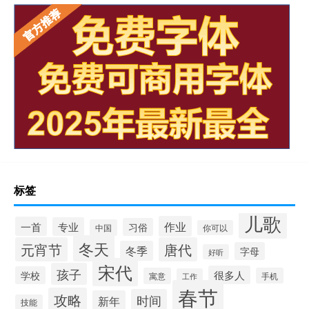
标签
儿歌
作业
一首
专业
习俗
中国
你可以
冬天
元宵节
唐代
冬季
字母
好听
宋代
孩子
很多人
学校
寓意
手机
工作
春节
攻略
时间
新年
技能