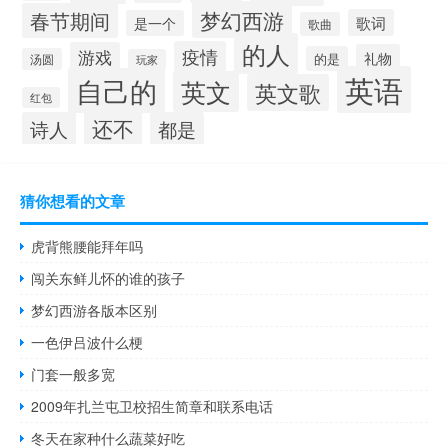
梦幻西游
春节期间
歌词
是一个
歌曲
的人
疫情
游戏
礼物
的是
汤圆
玩家
英语
自己的
英文
英文歌
红包
还不
诗人
都是
猜你想看的文章
虎背熊腰能拜年吗
闯关东鲜儿怀的谁的孩子
梦幻西游各版本区别
一色伊吕波什么梗
门套一般多宽
2009年扎兰屯卫校招生简章和联系电话
冬天在家种什么蔬菜好吃