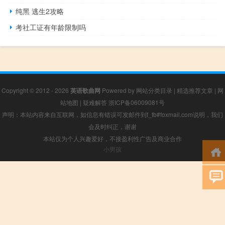
纯黑 逃生2攻略
考社工证有年龄限制吗
Copyright © 2012 - 2026
英语歌曲网
Powered by
网站分类目录
|
精选推荐文章
|
网
站地图
|
疑难解答
浙ICP备06009081号
声明：本站内容来自互联网，如信息有错误可发邮件到f_fb#foxmail.com说明，我们
会及时纠正，谢谢
本站仅为个人兴趣爱好，不接盈利性广告及商业合作
小男孩