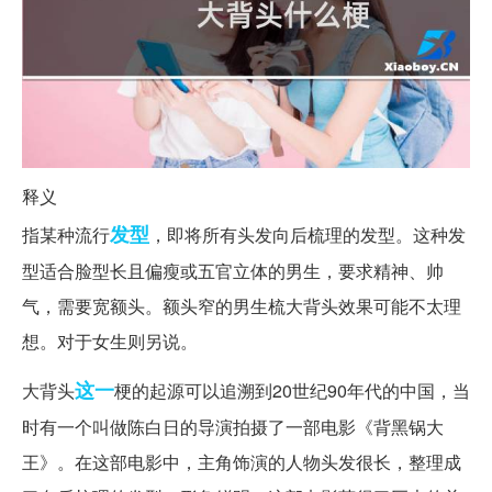
释义
发型
指某种流行
，即将所有头发向后梳理的发型。这种发
型适合脸型长且偏瘦或五官立体的男生，要求精神、帅
气，需要宽额头。额头窄的男生梳大背头效果可能不太理
想。对于女生则另说。
这一
大背头
梗的起源可以追溯到20世纪90年代的中国，当
时有一个叫做陈白日的导演拍摄了一部电影《背黑锅大
王》。在这部电影中，主角饰演的人物头发很长，整理成