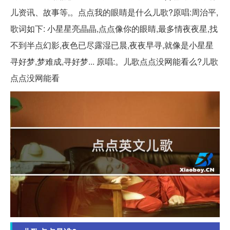
儿资讯、故事等,。点点我的眼睛是什么儿歌?原唱:周治平,
歌词如下: 小星星亮晶晶,点点像你的眼睛,最多情夜夜星,找
不到半点幻影,夜色已尽露湿已晨,夜夜早寻,就像是小星星
寻好梦,梦难成,寻好梦... 原唱:。儿歌点点没网能看么?儿歌
点点没网能看