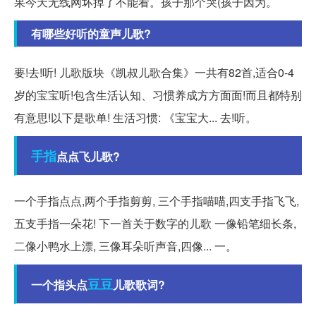
果今天无线网坏掉了不能看。孩子那个哭(孩子因为。
有哪些好听的童声儿歌?
要!去!听! 儿歌版块《凯叔儿歌合集》一共有82首,适合0-4
岁的宝宝听!包含生活认知、习惯养成方方面面!而且都特别
有意思!以下是歌单! 生活习惯: 《宝宝大... 去!听。
手指
点点飞儿歌?
一个手指点点,两个手指剪剪, 三个手指喵喵,四支手指飞飞,
五支手指一朵花! 下一首关于数字的儿歌 一像铅笔细长条,
二像小鸭水上漂, 三像耳朵听声音,四像... 一。
豆豆
一个指头点
儿歌歌词?