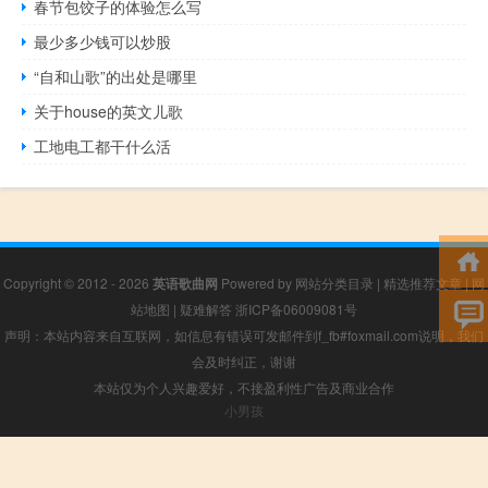
春节包饺子的体验怎么写
最少多少钱可以炒股
“自和山歌”的出处是哪里
关于house的英文儿歌
工地电工都干什么活
Copyright © 2012 - 2026
英语歌曲网
Powered by
网站分类目录
|
精选推荐文章
|
网
站地图
|
疑难解答
浙ICP备06009081号
声明：本站内容来自互联网，如信息有错误可发邮件到f_fb#foxmail.com说明，我们
会及时纠正，谢谢
本站仅为个人兴趣爱好，不接盈利性广告及商业合作
小男孩