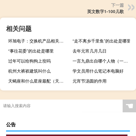
下一篇
英文数字1-100儿歌
相关问题
环旭电子：交换机产品相关订单需求比今年年初预期有所提高
“走不离乡千里鱼”的出处是哪里
“事往花委”的出处是哪里
去年元宵几月几日
过年可以给狗狗上坟吗
一言九鼎出自哪个人物（一言九鼎涉及的历史人物）
杭州大裤衩建筑叫什么
学文员用什么笔记本电脑好
天蝎座和什么星座最配（天秤座和什么星座最配）
元宵节汤圆的作用
☚
公告