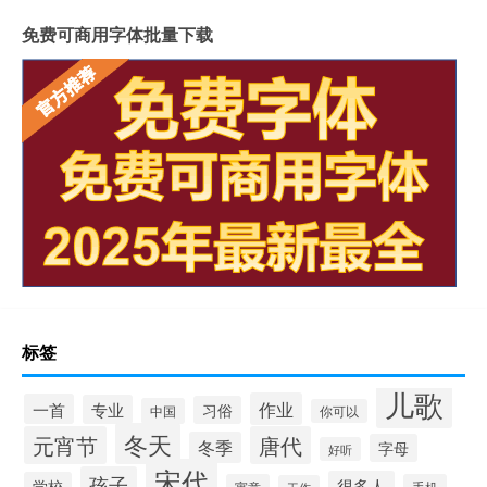
免费可商用字体批量下载
标签
儿歌
作业
一首
专业
习俗
中国
你可以
冬天
元宵节
唐代
冬季
字母
好听
宋代
孩子
很多人
学校
寓意
手机
工作