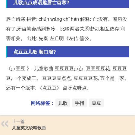
儿歌点点成语趣唇亡齿寒?
唇亡齿寒 拼音: chún wáng chǐ hán 解释: 亡:没有。嘴唇没
有了;牙齿就会感到寒冷。比喻两者关系密切;相互依存;利
害相关。 出处: 先秦 左丘明《左传 僖公。
点豆豆儿歌 顺口溜?
《点豆豆 》- 儿童歌曲 豆豆豆豆点点, 豆豆豆豆花, 豆豆豆
豆,一个变成三。 豆豆豆豆点点, 豆豆豆豆花, 五个是一家。
还有一个版本: 《点豆豆》 点呀点呀点。
网络标签：
儿歌
手指
豆豆
上一篇
儿童英文说唱歌曲