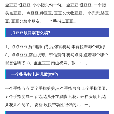
金豆豆,银豆豆, 小小指头勾一勾。 金豆豆,银豆豆, 一个指
头点豆豆。 点豆豆,种豆豆, 豆豆长大收豆豆。 小兜兜,装豆
豆, 豆豆分给小朋友。 一个手指点豆豆...
点豆豆顺口溜怎么唱?
1、点点豆豆,躲到阴山背后,张官骑马,李官拉着哪个就剐!
2、点点豆豆,南山祝寿。韩信萧何,骑马点将,点着哪个哪个
就是告嘴婆! 3、点点豆豆,南山祝寿。张... 1、。
一个指头按电钮儿歌赏析?
一个手指点点,两个手指剪剪,三个手指弯弯,四个手指叉叉,
五个手指变成一朵花,花儿开在肩膀上,花儿开在头顶上,花
儿花儿不见了。 赏析:欢快带动性很强的儿... 一。