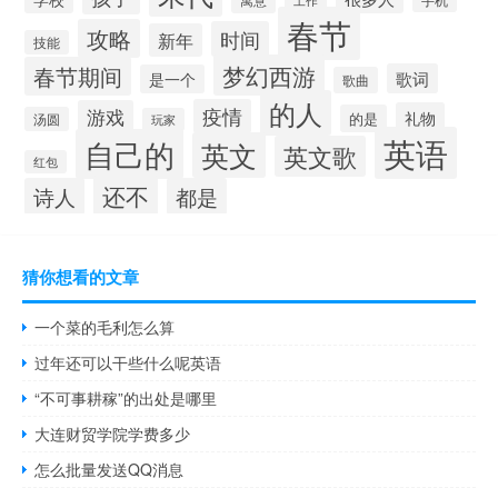
春节
攻略
时间
新年
技能
梦幻西游
春节期间
歌词
是一个
歌曲
的人
疫情
游戏
礼物
的是
汤圆
玩家
英语
自己的
英文
英文歌
红包
还不
诗人
都是
猜你想看的文章
一个菜的毛利怎么算
过年还可以干些什么呢英语
“不可事耕稼”的出处是哪里
大连财贸学院学费多少
怎么批量发送QQ消息