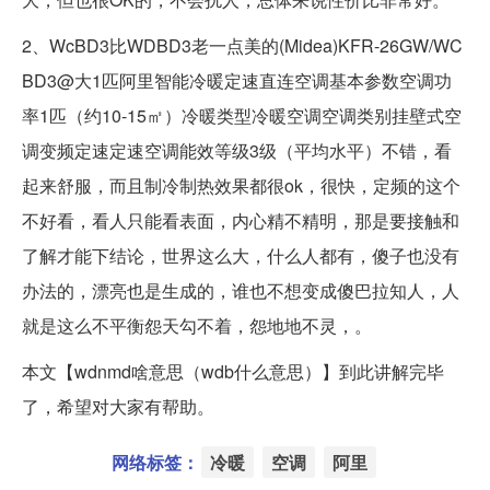
2、WcBD3比WDBD3老一点美的(Midea)KFR-26GW/WC
BD3@大1匹阿里智能冷暖定速直连空调基本参数空调功
率1匹（约10-15㎡）冷暖类型冷暖空调空调类别挂壁式空
调变频定速定速空调能效等级3级（平均水平）不错，看
起来舒服，而且制冷制热效果都很ok，很快，定频的这个
不好看，看人只能看表面，内心精不精明，那是要接触和
了解才能下结论，世界这么大，什么人都有，傻子也没有
办法的，漂亮也是生成的，谁也不想变成傻巴拉知人，人
就是这么不平衡怨天勾不着，怨地地不灵，。
本文【wdnmd啥意思（wdb什么意思）】到此讲解完毕
了，希望对大家有帮助。
网络标签：
冷暖
空调
阿里