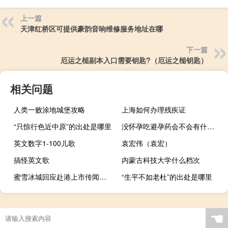
上一篇
天津红桥区可提供豪韵音响维修服务地址在哪
下一篇
厄运之槌副本入口需要钥匙?（厄运之槌钥匙）
相关问题
人类一败涂地城堡攻略
上海如何办理残疾证
“只惊行色近中原”的出处是哪里
没怀孕吃避孕药会不会有什么影响（没怀孕吃避孕药会怎么样）
英文数字1-100儿歌
袁宏伟（袁宏）
搞怪英文歌
内蒙古科技大学什么档次
蜜雪冰城回应赴港上市传闻：不予置评
“生平不如老杜”的出处是哪里
☚