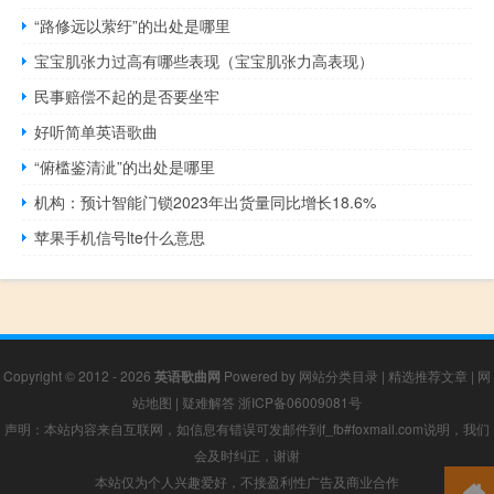
“路修远以萦纡”的出处是哪里
宝宝肌张力过高有哪些表现（宝宝肌张力高表现）
民事赔偿不起的是否要坐牢
好听简单英语歌曲
“俯槛鉴清泚”的出处是哪里
机构：预计智能门锁2023年出货量同比增长18.6%
苹果手机信号lte什么意思
Copyright © 2012 - 2026
英语歌曲网
Powered by
网站分类目录
|
精选推荐文章
|
网
站地图
|
疑难解答
浙ICP备06009081号
声明：本站内容来自互联网，如信息有错误可发邮件到f_fb#foxmail.com说明，我们
会及时纠正，谢谢
本站仅为个人兴趣爱好，不接盈利性广告及商业合作