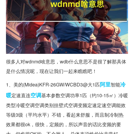
很多人对wdnmd啥意思，wdb什么意思不是很了解那具体
是什么情况呢，现在让我们一起来瞧瞧吧！
阿里
冷
1、美的(Midea)KFR-26GW/WCBD3@大1匹
智能
暖
空调
定速直连
基本参数空调功率1匹（约10-15㎡）冷暖
类型冷暖空调空调类别挂壁式空调变频定速定速空调能效
等级3级（平均水平）不错，看起来舒服，而且制冷制热
效果都很ok，很快，定频的，所以声音的话比变频的要
大，但也很OK的，不会扰人，总体来说性价比非常好。