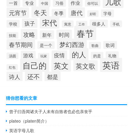
儿歌
作业
一首
专业
习俗
中国
你可以
冬天
元宵节
唐代
冬季
字母
好听
宋代
孩子
很多人
学校
寓意
手机
工作
春节
攻略
时间
新年
技能
梦幻西游
春节期间
歌词
是一个
歌曲
的人
疫情
游戏
礼物
的是
汤圆
玩家
英语
自己的
英文
英文歌
红包
还不
诗人
都是
猜你想看的文章
曾子曰吾闻诸夫子人未有自致者也必也亲丧乎
plateo（platen简介）
英语字母儿歌