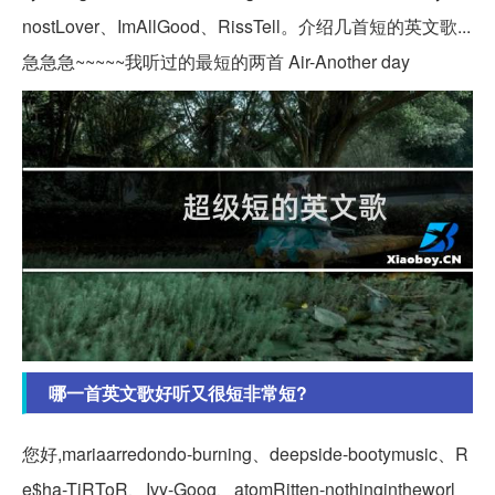
nostLover、ImAllGood、RissTell。介绍几首短的英文歌...
急急急~~~~~我听过的最短的两首 Air-Another day
哪一首英文歌好听又很短非常短?
您好,mariaarredondo-burning、deepside-bootymusic、R
e$ha-TiRToR、Ivy-Goog、atomRitten-nothingintheworl