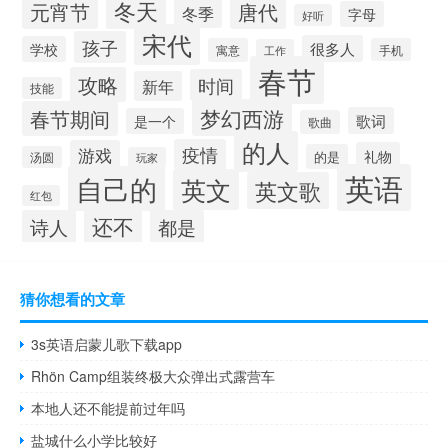
冬天
元宵节
唐代
冬季
字母
好听
宋代
孩子
很多人
学校
寓意
手机
工作
春节
攻略
时间
新年
技能
梦幻西游
春节期间
歌词
是一个
歌曲
的人
疫情
游戏
礼物
的是
汤圆
玩家
英语
自己的
英文
英文歌
红包
还不
诗人
都是
猜你想看的文章
3s英语启蒙儿歌下载app
Rhön Camp组装终极大众弹出式露营车
本地人还不能提前过年吗
盐城什么小学比较好