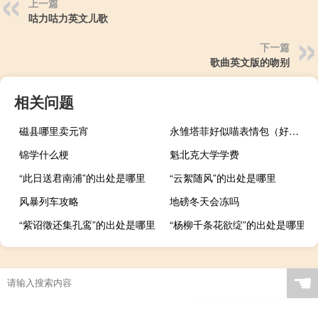
上一篇
咕力咕力英文儿歌
下一篇
歌曲英文版的吻别
相关问题
磁县哪里卖元宵
永雏塔菲好似喵表情包（好似和开派对咯）什么梗
锦学什么梗
魁北克大学学费
“此日送君南浦”的出处是哪里
“云絮随风”的出处是哪里
风暴列车攻略
地磅冬天会冻吗
“紫诏徵还集孔鸾”的出处是哪里
“杨柳千条花欲绽”的出处是哪里
☚