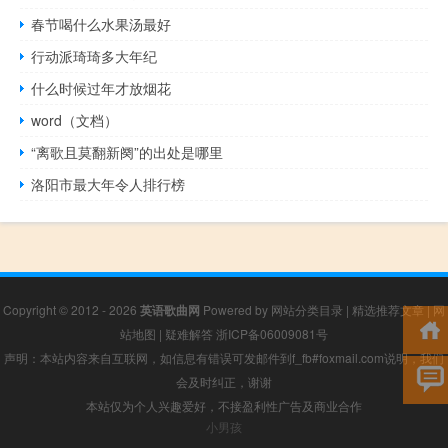
春节喝什么水果汤最好
行动派琦琦多大年纪
什么时候过年才放烟花
word（文档）
“离歌且莫翻新阕”的出处是哪里
洛阳市最大年令人排行榜
Copyright © 2012 - 2026
英语歌曲网
Powered by
网站分类目录
|
精选推荐文章
|
网
站地图
|
疑难解答
浙ICP备06009081号
声明：本站内容来自互联网，如信息有错误可发邮件到f_fb#foxmail.com说明，我们
会及时纠正，谢谢
本站仅为个人兴趣爱好，不接盈利性广告及商业合作
小男孩