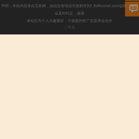
声明：本站内容来自互联网，如信息有错误可发邮件到f_fb#foxmail.com说明，我们
会及时纠正，谢谢
本站仅为个人兴趣爱好，不接盈利性广告及商业合作
小男孩