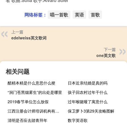
者 歌曲:Sofia 歌手:Álvaro Soler
网络标签：
唱一首歌
英语
首歌
上一篇
edelweiss英文歌词
下一篇
one英文歌
相关问题
醋精本精是什么意思什么梗
日本近亲结婚是真的吗
“洞门苍黑烟雾生”的出处是哪里
孩子回农村过年干什么
2019春节单位怎么放假
过年喉咙哑了寓意什么
江西注册会计师培训机构有哪些
保卫萝卜3第29关攻略图解
清明是否应去踏青拜年
数字英语歌