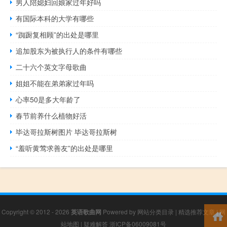
男人陪媳妇回娘家过年好吗
有国际本科的大学有哪些
“踟蹰复相顾”的出处是哪里
追加股东为被执行人的条件有哪些
二十六个英文字母歌曲
姐姐不能在弟弟家过年吗
心率50是多大年龄了
春节前养什么植物好活
毕达哥拉斯树图片 毕达哥拉斯树
“羞听黄莺求善友”的出处是哪里
Copyright © 2012 - 2026
英语歌曲网
Powered by
网站分类目录
|
精选推荐文章
|
网
站地图
|
疑难解答
浙ICP备06009081号