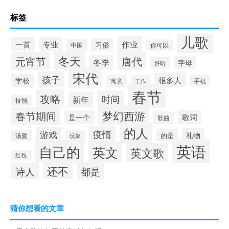
标签
儿歌
作业
一首
专业
习俗
中国
你可以
冬天
元宵节
唐代
冬季
字母
好听
宋代
孩子
很多人
学校
寓意
手机
工作
春节
攻略
时间
新年
技能
梦幻西游
春节期间
歌词
是一个
歌曲
的人
疫情
游戏
礼物
的是
汤圆
玩家
英语
自己的
英文
英文歌
红包
还不
诗人
都是
猜你想看的文章