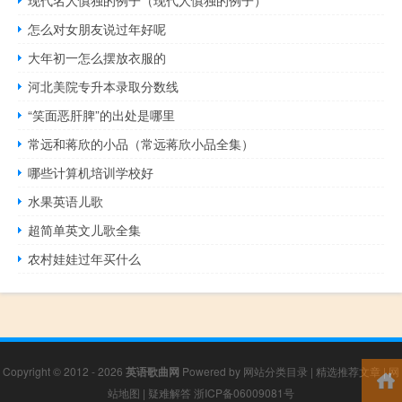
怎么对女朋友说过年好呢
大年初一怎么摆放衣服的
河北美院专升本录取分数线
“笑面恶肝脾”的出处是哪里
常远和蒋欣的小品（常远蒋欣小品全集）
哪些计算机培训学校好
水果英语儿歌
超简单英文儿歌全集
农村娃娃过年买什么
Copyright © 2012 - 2026
英语歌曲网
Powered by
网站分类目录
|
精选推荐文章
|
网
站地图
|
疑难解答
浙ICP备06009081号