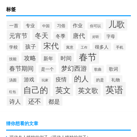
标签
儿歌
作业
一首
专业
习俗
中国
你可以
冬天
元宵节
唐代
冬季
字母
好听
宋代
孩子
很多人
学校
寓意
手机
工作
春节
攻略
时间
新年
技能
梦幻西游
春节期间
歌词
是一个
歌曲
的人
疫情
游戏
礼物
的是
汤圆
玩家
英语
自己的
英文
英文歌
红包
还不
诗人
都是
猜你想看的文章
现代名人慎独的例子（现代人慎独的例子）