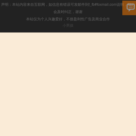
声明：本站内容来自互联网，如信息有错误可发邮件到f_fb#foxmail.com说明，我们
会及时纠正，谢谢
本站仅为个人兴趣爱好，不接盈利性广告及商业合作
小男孩