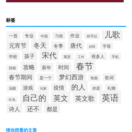
标签
儿歌
作业
一首
专业
习俗
中国
你可以
冬天
元宵节
唐代
冬季
字母
好听
宋代
孩子
很多人
学校
寓意
手机
工作
春节
攻略
时间
新年
技能
梦幻西游
春节期间
歌词
是一个
歌曲
的人
疫情
游戏
礼物
的是
汤圆
玩家
英语
自己的
英文
英文歌
红包
还不
诗人
都是
猜你想看的文章