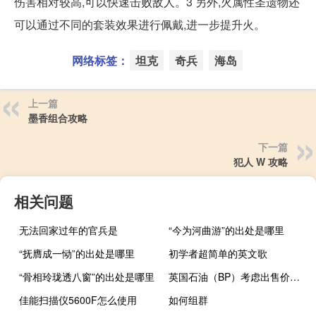
伤害相对较高,可以快速击败敌人。3 另外,火属性圣遗物还
可以通过不同的套装效果进行佩戴,进一步提升火。
网络标签：
坦克
奇兵
海岛
上一篇
墨香组合攻略
下一篇
犯人 W 攻略
相关问题
无法回家过年的官兵是
“今为河曲游”的出处是哪里
“抚膺成一恸”的出处是哪里
初学者超简单的英文歌
“骨相玲珑透八窗”的出处是哪里
英国石油（BP）考虑出售价值10亿美元的美国油气管道份额
佳能扫描仪5600F怎么使用
如何组群