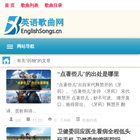
首 页
歌曲列表
歌曲目录
网站导航
>
有关“药物”的文章
“点著些儿”的出处是哪里
“点著些儿”出自宋代释慧开的《牙
药》。 “点著些儿”全诗 《牙药》 宋代
释慧开 点著些儿，妙不可述。 缠开臭
口，验得骨出。 《牙药》释慧开 翻
译、赏析和诗...
jzd
11-22
0
846
歌曲列表
卫健委回应医生看病全程低头
玩手机 卫健委能管医院吗