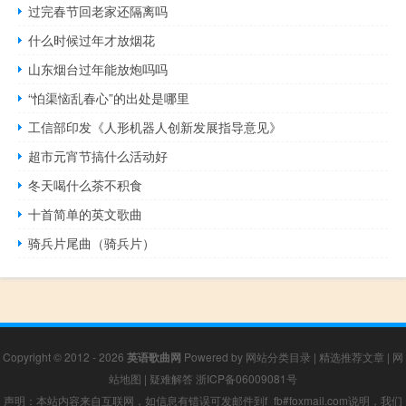
过完春节回老家还隔离吗
什么时候过年才放烟花
山东烟台过年能放炮吗吗
“怕渠恼乱春心”的出处是哪里
工信部印发《人形机器人创新发展指导意见》
超市元宵节搞什么活动好
冬天喝什么茶不积食
十首简单的英文歌曲
骑兵片尾曲（骑兵片）
Copyright © 2012 - 2026
英语歌曲网
Powered by
网站分类目录
|
精选推荐文章
|
网
站地图
|
疑难解答
浙ICP备06009081号
声明：本站内容来自互联网，如信息有错误可发邮件到f_fb#foxmail.com说明，我们