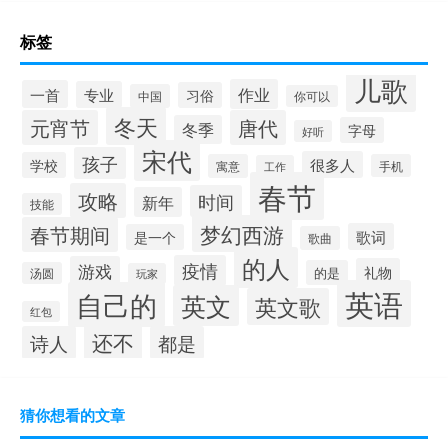
标签
儿歌
作业
一首
专业
习俗
中国
你可以
冬天
元宵节
唐代
冬季
字母
好听
宋代
孩子
很多人
学校
寓意
手机
工作
春节
攻略
时间
新年
技能
梦幻西游
春节期间
歌词
是一个
歌曲
的人
疫情
游戏
礼物
的是
汤圆
玩家
英语
自己的
英文
英文歌
红包
还不
诗人
都是
猜你想看的文章