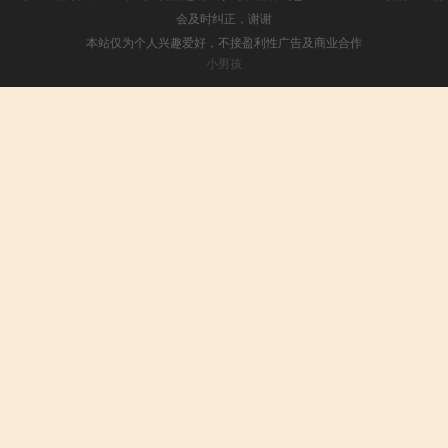
会及时纠正，谢谢
本站仅为个人兴趣爱好，不接盈利性广告及商业合作
小男孩