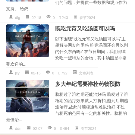
们的问题，并提供一些数据和观点作为
支持。 给鸽...
dtg
02-18
0
243
春节2024
既吃元宵又吃汤圆可以吗
以下围绕“既吃元宵又吃汤圆可以吗”主
题解决网友的困惑 吃完汤圆还会再吃别
的什么东西吗? 在节日期间，我们都喜
欢吃一些特别的食物，其中汤圆是非常
受欢迎的...
jcy
02-15
0
792
文章列表
多大年纪需要溶栓药物预防
脑梗过了溶栓期还能治好吗 脑梗过了溶
栓期的治疗效果就大打折扣,越到后期越
难治疗,故此时脑梗通常难以治好,不过
与梗死的范围有一定的相关性。脑梗的
最佳治...
ddn
02-07
0
494
春节2024