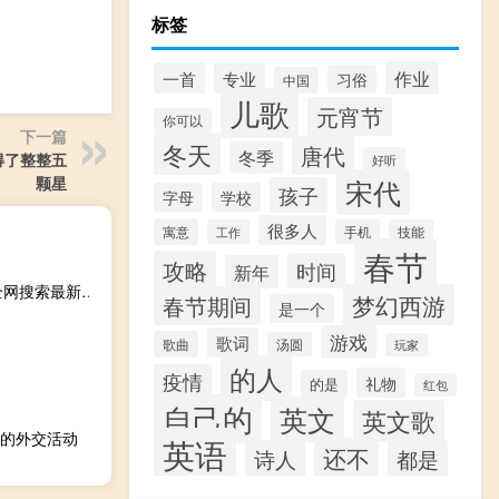
标签
作业
一首
专业
习俗
中国
儿歌
元宵节
你可以
下一篇
冬天
唐代
冬季
得了整整五
好听
颗星
宋代
孩子
字母
学校
很多人
寓意
手机
工作
技能
春节
攻略
时间
新年
2023年10月20日山西省吕梁市疫情大数据-今日/今天疫情全网搜索最新实时消息动态情况通知播报
梦幻西游
春节期间
是一个
游戏
歌词
歌曲
汤圆
玩家
的人
疫情
礼物
的是
红包
自己的
英文
英文歌
的外交活动
英语
还不
诗人
都是