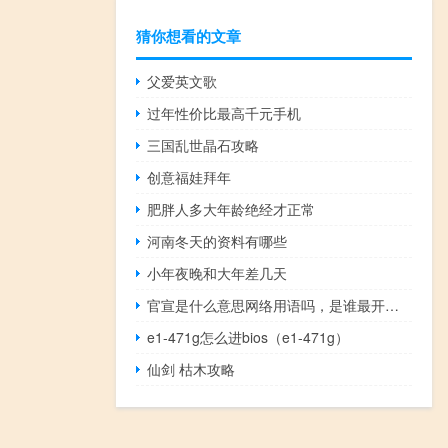
猜你想看的文章
父爱英文歌
过年性价比最高千元手机
三国乱世晶石攻略
创意福娃拜年
肥胖人多大年龄绝经才正常
河南冬天的资料有哪些
小年夜晚和大年差几天
官宣是什么意思网络用语吗，是谁最开始说起什么梗
e1-471g怎么进bios（e1-471g）
仙剑 枯木攻略