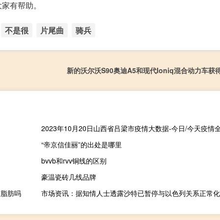
大家有帮助。
不是很
片尾曲
骑兵
新的沃尔沃S90奥迪A5和现代Ioniq混合动力车获
“帝京信佳丽”的出处是哪里
bvvb和rvv铜线的区别
豪温瓷砖几线品牌
有脂肪吗
市场资讯：据知情人士透露沙特已暂停与以色列关系正常化