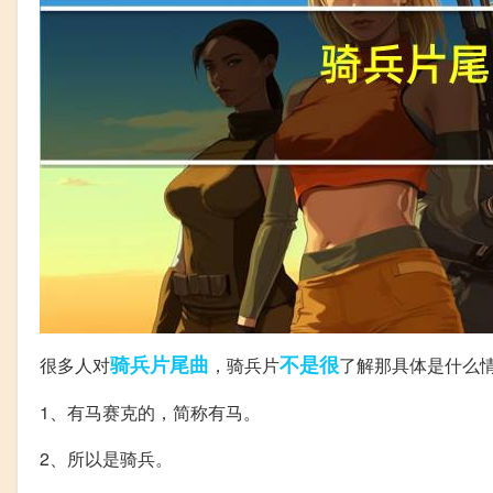
骑兵
片尾曲
不是很
很多人对
，骑兵片
了解那具体是什么
1、有马赛克的，简称有马。
2、所以是骑兵。