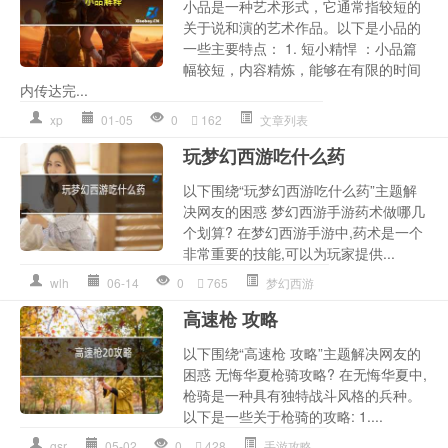
小品是一种艺术形式，它通常指较短的
关于说和演的艺术作品。以下是小品的
一些主要特点： 1. 短小精悍 ：小品篇
幅较短，内容精炼，能够在有限的时间
内传达完...
xp
01-05
0
162
文章列表
玩梦幻西游吃什么药
以下围绕“玩梦幻西游吃什么药”主题解
决网友的困惑 梦幻西游手游药术做哪几
个划算? 在梦幻西游手游中,药术是一个
非常重要的技能,可以为玩家提供...
wlh
06-14
0
765
梦幻西游
高速枪 攻略
以下围绕“高速枪 攻略”主题解决网友的
困惑 无悔华夏枪骑攻略? 在无悔华夏中,
枪骑是一种具有独特战斗风格的兵种。
以下是一些关于枪骑的攻略: 1....
gsr
05-02
0
428
手游攻略