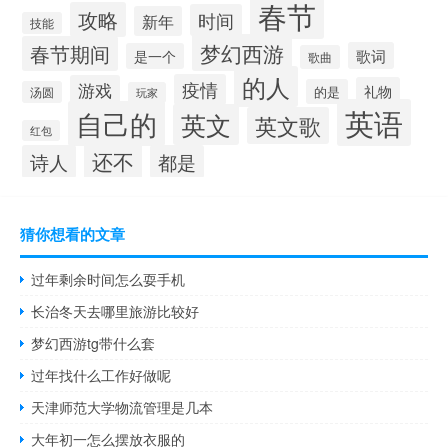
春节
攻略
时间
新年
技能
梦幻西游
春节期间
歌词
是一个
歌曲
的人
疫情
游戏
礼物
的是
汤圆
玩家
英语
自己的
英文
英文歌
红包
还不
诗人
都是
猜你想看的文章
过年剩余时间怎么耍手机
长治冬天去哪里旅游比较好
梦幻西游tg带什么套
过年找什么工作好做呢
天津师范大学物流管理是几本
大年初一怎么摆放衣服的