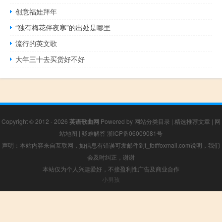
创意福娃拜年
“独有梅花伴夜寒”的出处是哪里
流行的英文歌
大年三十去买货好不好
Copyright © 2012 - 2026
英语歌曲网
Powered by
网站分类目录
|
精选推荐文章
|
网
站地图
|
疑难解答
浙ICP备06009081号
声明：本站内容来自互联网，如信息有错误可发邮件到f_fb#foxmail.com说明，我们
会及时纠正，谢谢
本站仅为个人兴趣爱好，不接盈利性广告及商业合作
小男孩