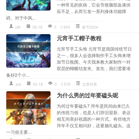
一种常见的疾病，它会导致脑部血液供
应不足，从而引发一系列身体功能障
碍。对于中风...
pth
02-18
0
903
春节2024
元宵手工帽子教程
元宵节手工头饰 元宵节是我国传统节日
之一，很多人会选择制作手工头饰来增
加节日氛围。今天我来教大家制作一对
双层的蝴蝶结发夹。首先，我们需要准
备好2个小...
yxs
02-18
0
579
文章列表
为什么男的过年要磕头呢
为何过年要磕头? 拜年是民间由来已久
的传统习俗，也是人们辞旧迎新、表达
相互间美好祝愿的一种方式。有些地方
拜年不仅互相问好，还要施礼磕头。这
一习俗主要...