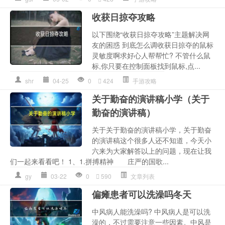
收获日掠夺攻略
以下围绕“收获日掠夺攻略”主题解决网
友的困惑 到底怎么调收获日掠夺的鼠标
灵敏度啊求好心人帮帮忙? 不管什么鼠
标,你只要在控制面板找到鼠标,点...
shr
04-25
0
424
手游攻略
关于勤奋的演讲稿小学（关于
勤奋的演讲稿）
关于关于勤奋的演讲稿小学，关于勤奋
的演讲稿这个很多人还不知道，今天小
六来为大家解答以上的问题，现在让我
们一起来看看吧！ 1、1.拼搏精神 庄严的国歌...
gy
03-22
0
590
文章列表
偏瘫患者可以洗澡吗冬天
中风病人能洗澡吗? 中风病人是可以洗
澡的，不过需要注意一些因素。中风是