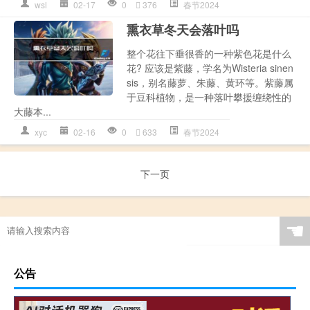
wsl
02-17
0
376
春节2024
熏衣草冬天会落叶吗
整个花往下垂很香的一种紫色花是什么
花? 应该是紫藤，学名为Wisteria sinen
sis，别名藤萝、朱藤、黄环等。紫藤属
于豆科植物，是一种落叶攀援缠绕性的
大藤本...
xyc
02-16
0
633
春节2024
下一页
☚
公告