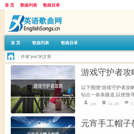
首 页
歌曲列表
歌曲目录
首 页
歌曲列表
歌曲目录
>
作者“yxs”的文章
游戏守护者攻
以下围绕“游戏守护者攻略
钻出一条条隧道,以便搜寻
yxs
04-25
0
元宵手工帽子