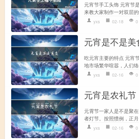
元宵节手工头饰 元宵节
来教大家制作一对双层的蝴
yxs
02-18
0
元宵是不是美
吃元宵主要的特点 元宵
地市场繁华喧嚣，人们络
yxs
02-16
0
元宵是农礼节
元霄节一家人是不是聚在
者灯节。按照惯例，正月
yxs
02-16
0