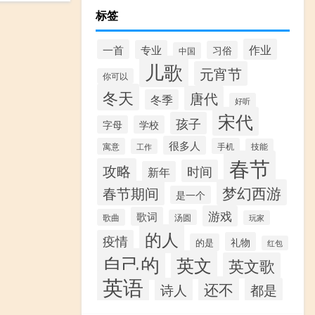
标签
作业
一首
专业
习俗
中国
儿歌
元宵节
你可以
冬天
唐代
冬季
好听
宋代
孩子
字母
学校
很多人
寓意
手机
工作
技能
春节
攻略
时间
新年
梦幻西游
春节期间
是一个
游戏
歌词
歌曲
汤圆
玩家
的人
疫情
礼物
的是
红包
自己的
英文
英文歌
英语
还不
诗人
都是