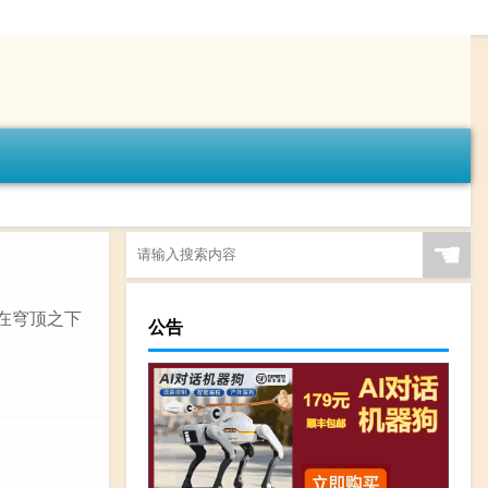
☚
要在穹顶之下
公告