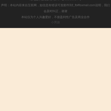
声明：本站内容来自互联网，如信息有错误可发邮件到f_fb#foxmail.com说明，我们
会及时纠正，谢谢
本站仅为个人兴趣爱好，不接盈利性广告及商业合作
小男孩