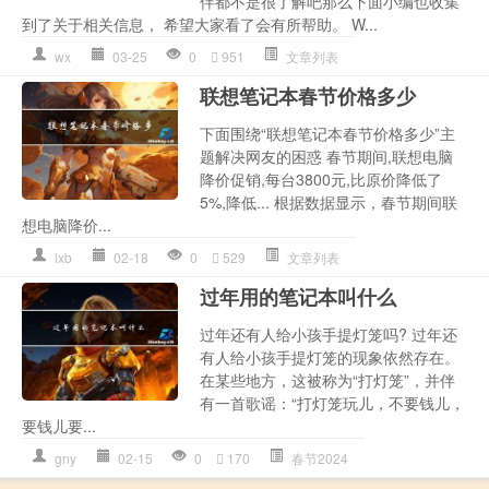
伴都不是很了解吧那么下面小编也收集
到了关于相关信息， 希望大家看了会有所帮助。 W...
wx
03-25
0
951
文章列表
联想笔记本春节价格多少
下面围绕“联想笔记本春节价格多少”主
题解决网友的困惑 春节期间,联想电脑
降价促销,每台3800元,比原价降低了
5%,降低... 根据数据显示，春节期间联
想电脑降价...
lxb
02-18
0
529
文章列表
过年用的笔记本叫什么
过年还有人给小孩手提灯笼吗? 过年还
有人给小孩手提灯笼的现象依然存在。
在某些地方，这被称为“打灯笼”，并伴
有一首歌谣：“打灯笼玩儿，不要钱儿，
要钱儿要...
gny
02-15
0
170
春节2024