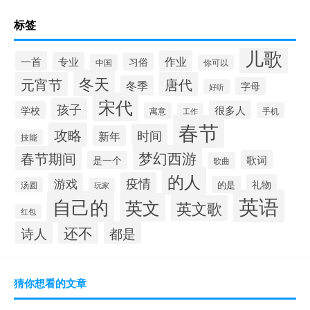
标签
儿歌
作业
一首
专业
习俗
中国
你可以
冬天
元宵节
唐代
冬季
字母
好听
宋代
孩子
很多人
学校
寓意
手机
工作
春节
攻略
时间
新年
技能
梦幻西游
春节期间
歌词
是一个
歌曲
的人
疫情
游戏
礼物
的是
汤圆
玩家
英语
自己的
英文
英文歌
红包
还不
诗人
都是
猜你想看的文章