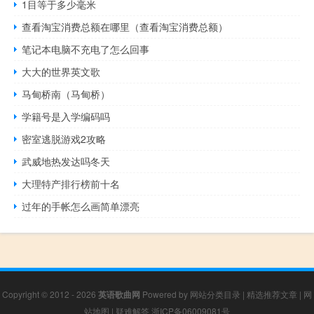
1目等于多少毫米
查看淘宝消费总额在哪里（查看淘宝消费总额）
笔记本电脑不充电了怎么回事
大大的世界英文歌
马甸桥南（马甸桥）
学籍号是入学编码吗
密室逃脱游戏2攻略
武威地热发达吗冬天
大理特产排行榜前十名
过年的手帐怎么画简单漂亮
Copyright © 2012 - 2026
英语歌曲网
Powered by
网站分类目录
|
精选推荐文章
|
网
站地图
|
疑难解答
浙ICP备06009081号