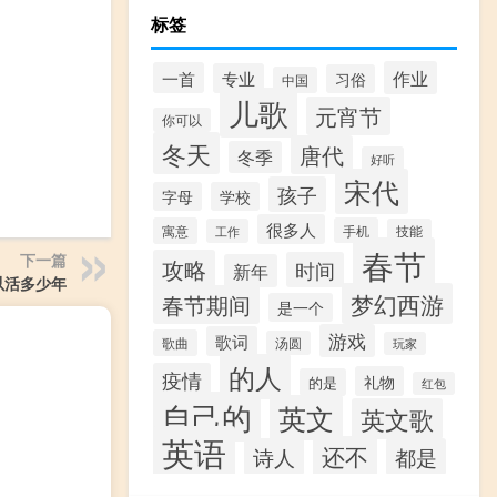
标签
作业
一首
专业
习俗
中国
儿歌
元宵节
你可以
冬天
唐代
冬季
好听
宋代
孩子
字母
学校
很多人
寓意
手机
工作
技能
春节
下一篇
攻略
时间
新年
以活多少年
梦幻西游
春节期间
是一个
游戏
歌词
歌曲
汤圆
玩家
的人
疫情
礼物
的是
红包
自己的
英文
英文歌
英语
还不
诗人
都是