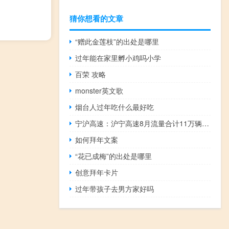
猜你想看的文章
“赠此金莲枝”的出处是哪里
过年能在家里孵小鸡吗小学
百荣 攻略
monster英文歌
烟台人过年吃什么最好吃
宁沪高速：沪宁高速8月流量合计11万辆/日同比增长6.82%；日均收入1604.3万元/日同比增长3.38%
如何拜年文案
“花已成梅”的出处是哪里
创意拜年卡片
过年带孩子去男方家好吗