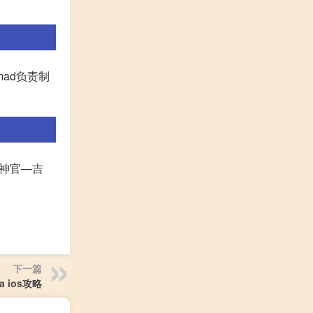
ad负责制
是神官—吉
下一篇
ta ios攻略