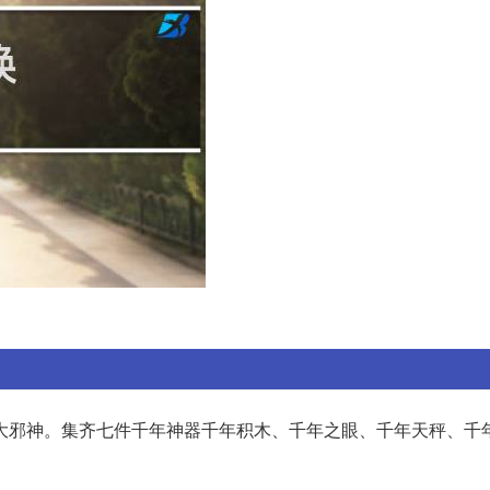
大邪神。集齐七件千年神器千年积木、千年之眼、千年天秤、千