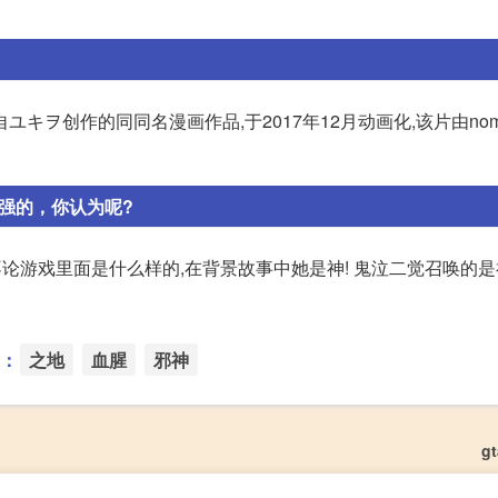
キヲ创作的同同名漫画作品,于2017年12月动画化,该片由nom
强的，你认为呢?
不论游戏里面是什么样的,在背景故事中她是神! 鬼泣二觉召唤的
：
之地
血腥
邪神
g