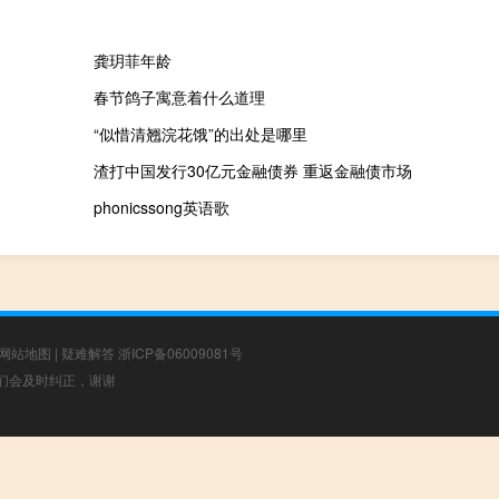
龚玥菲年龄
春节鸽子寓意着什么道理
“似惜清翘浣花饿”的出处是哪里
渣打中国发行30亿元金融债券 重返金融债市场
phonicssong英语歌
网站地图
|
疑难解答
浙ICP备06009081号
，我们会及时纠正，谢谢