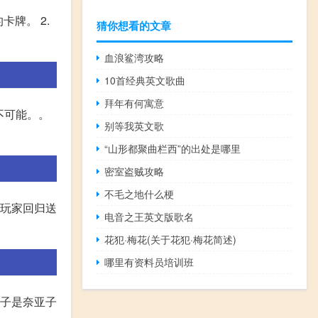
牌。 2.
猜你想看的文章
血浪鲨湾攻略
10首经典英文歌曲
拜年有何寓意
不可能。。
别等我英文歌
“山形都聚曲栏西”的出处是哪里
密室盗贼攻略
不毛之地什么梗
老玩家回归送
电音之王英文版歌名
花犯·梅花(关于花犯·梅花简述)
哪里有资料员培训班
克子是奈亚子