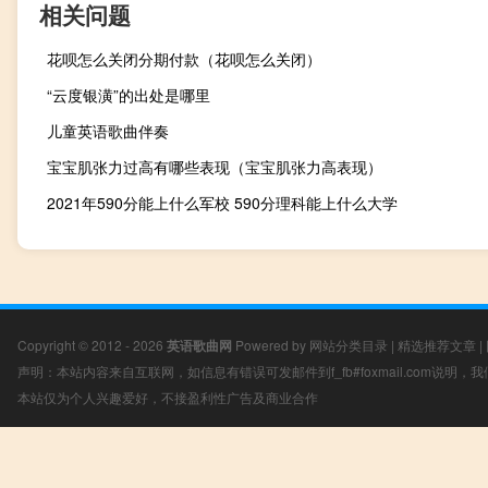
相关问题
花呗怎么关闭分期付款（花呗怎么关闭）
“云度银潢”的出处是哪里
儿童英语歌曲伴奏
宝宝肌张力过高有哪些表现（宝宝肌张力高表现）
2021年590分能上什么军校 590分理科能上什么大学
Copyright © 2012 - 2026
英语歌曲网
Powered by
网站分类目录
|
精选推荐文章
|
声明：本站内容来自互联网，如信息有错误可发邮件到f_fb#foxmail.com说明
本站仅为个人兴趣爱好，不接盈利性广告及商业合作