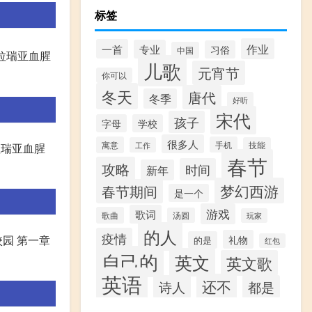
标签
作业
一首
专业
习俗
中国
拉瑞亚血腥
儿歌
元宵节
你可以
冬天
唐代
冬季
好听
宋代
孩子
字母
学校
很多人
寓意
手机
工作
技能
拉瑞亚血腥
春节
攻略
时间
新年
梦幻西游
春节期间
是一个
游戏
歌词
歌曲
汤圆
玩家
的人
疫情
礼物
校园 第一章
的是
红包
自己的
英文
英文歌
英语
还不
诗人
都是