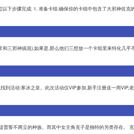
下步骤完成: 1. 准备卡组:确保你的卡组中包含了大邪神佐克的卡
和三邪神搞混),如果是,那么他们三想放一个卡组里来特化几乎
面,找到活动:寒冰之皇。此次活动仅VIP参加,新手注册送一周VIP,
拉托提普誓不两立的种族。而其中女主角克子是独特的另类存在。 