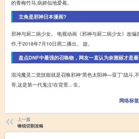
的青梅竹马,病娇似地爱着。
主角是邪神日本漫画?
邪神与厨二病少女。 电视动画《邪神与厨二病少女》改编自ユ
作,于2018年7月10日周二播出。 故。
盘点DNF中最强的召唤物，网友一直认为奈雅丽才是最
混沌魔灵二觉技能就是召唤邪神“黑色太阳神—亚丁”战斗,
哥,这是第一代鬼泣!在背景... 生。
网络标签
上一篇
锋锐切割攻略