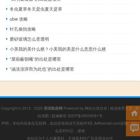
冬虫夏草冬天是虫夏天是草
ubw 攻略
针孔偷拍攻略
磨砂玻璃怎么变透明
小美我的美什么梗？小美我的美是什么意思什么梗
“屋蔀蔽朝曦”的出处是哪里
“涵淡澎湃而为此也”的出处是哪里
Copyright © 2012 - 2026
英语歌曲网
Powered by
网站分类目录
|
精选推荐文章
|
网
站地图
|
疑难解答
浙ICP备06009081号
声明：本站内容来自互联网，如信息有错误可发邮件到f_fb#foxmail.com说明，我们
会及时纠正，谢谢
本站仅为个人兴趣爱好，不接盈利性广告及商业合作