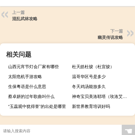
上一篇
混乱武林攻略
下一篇
幽灵传说攻略
相关问题
山西元宵节灯会厂家有哪些
杜天皓杜骏（杜宜骏）
太阳危机手游攻略
温哥华区号是多少
生保粤语是什么意思
冬天鸡汤能放多久
蔡卓妍的过年歌曲叫什么
神奇宝贝美洛耶塔（玫洛艾塔）
“玉蕊观中犹得誉”的出处是哪里
新世界教育培训好吗
☚