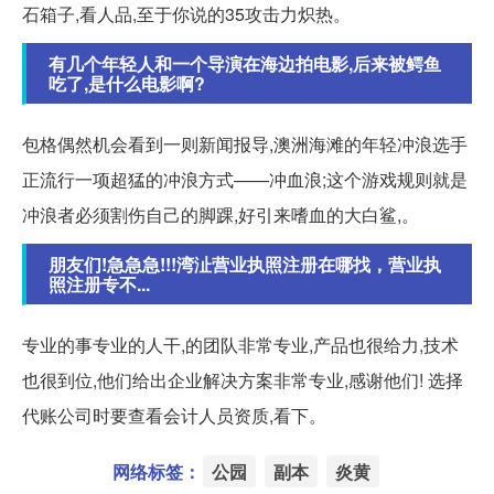
石箱子,看人品,至于你说的35攻击力炽热。
有几个年轻人和一个导演在海边拍电影,后来被鳄鱼
吃了,是什么电影啊?
包格偶然机会看到一则新闻报导,澳洲海滩的年轻冲浪选手
正流行一项超猛的冲浪方式——冲血浪;这个游戏规则就是
冲浪者必须割伤自己的脚踝,好引来嗜血的大白鲨,。
朋友们!急急急!!!湾沚营业执照注册在哪找，营业执
照注册专不...
专业的事专业的人干,的团队非常专业,产品也很给力,技术
也很到位,他们给出企业解决方案非常专业,感谢他们! 选择
代账公司时要查看会计人员资质,看下。
网络标签：
公园
副本
炎黄