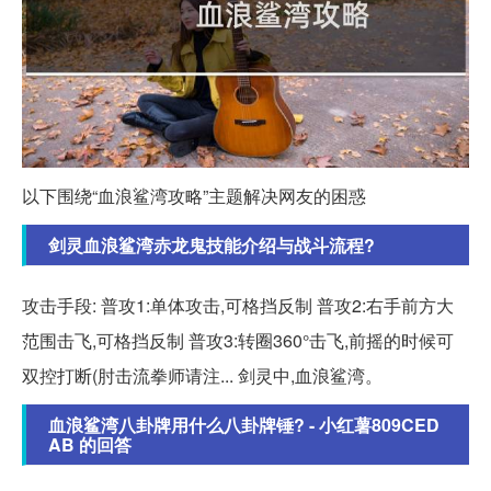
以下围绕“血浪鲨湾攻略”主题解决网友的困惑
剑灵血浪鲨湾赤龙鬼技能介绍与战斗流程?
攻击手段: 普攻1:单体攻击,可格挡反制 普攻2:右手前方大
范围击飞,可格挡反制 普攻3:转圈360°击飞,前摇的时候可
双控打断(肘击流拳师请注... 剑灵中,血浪鲨湾。
血浪鲨湾八卦牌用什么八卦牌锤? - 小红薯809CED
AB 的回答