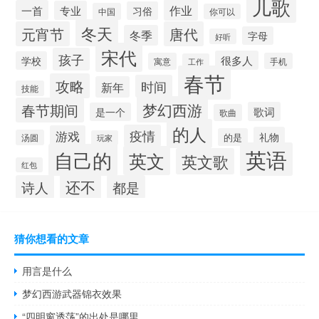
儿歌
作业
一首
专业
习俗
中国
你可以
冬天
元宵节
唐代
冬季
字母
好听
宋代
孩子
很多人
学校
寓意
手机
工作
春节
攻略
时间
新年
技能
梦幻西游
春节期间
歌词
是一个
歌曲
的人
疫情
游戏
礼物
的是
汤圆
玩家
英语
自己的
英文
英文歌
红包
还不
诗人
都是
猜你想看的文章
用言是什么
梦幻西游武器锦衣效果
“四明窗透荡”的出处是哪里