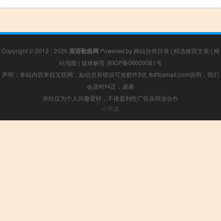
Copyright © 2012 - 2026
英语歌曲网
Powered by
网站分类目录
|
精选推荐文章
|
网
站地图
|
疑难解答
浙ICP备06009081号
声明：本站内容来自互联网，如信息有错误可发邮件到f_fb#foxmail.com说明，我们
会及时纠正，谢谢
本站仅为个人兴趣爱好，不接盈利性广告及商业合作
小男孩