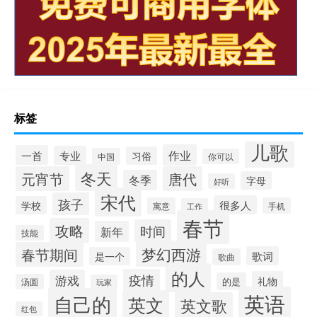
标签
儿歌
作业
一首
专业
习俗
中国
你可以
冬天
元宵节
唐代
冬季
字母
好听
宋代
孩子
很多人
学校
寓意
手机
工作
春节
攻略
时间
新年
技能
梦幻西游
春节期间
歌词
是一个
歌曲
的人
疫情
游戏
礼物
的是
汤圆
玩家
英语
自己的
英文
英文歌
红包