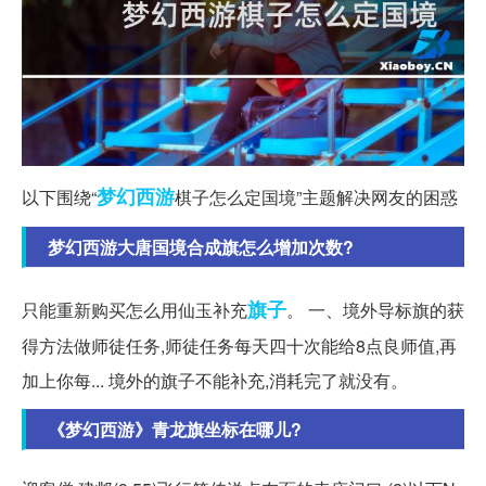
梦幻西游
以下围绕“
棋子怎么定国境”主题解决网友的困惑
梦幻西游大唐国境合成旗怎么增加次数?
旗子
只能重新购买怎么用仙玉补充
。 一、境外导标旗的获
得方法做师徒任务,师徒任务每天四十次能给8点良师值,再
加上你每... 境外的旗子不能补充,消耗完了就没有。
《梦幻西游》青龙旗坐标在哪儿?