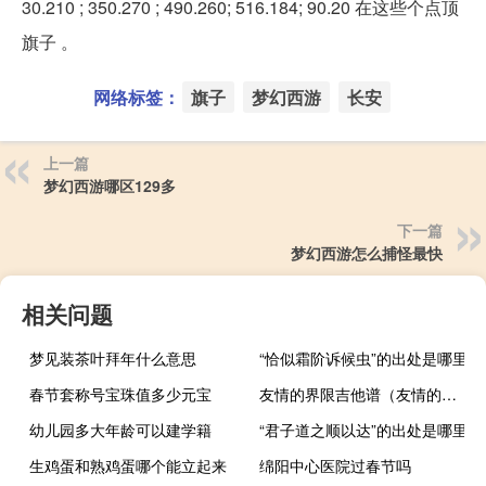
30.210 ; 350.270 ; 490.260; 516.184; 90.20 在这些个点顶
旗子 。
网络标签：
旗子
梦幻西游
长安
上一篇
梦幻西游哪区129多
下一篇
梦幻西游怎么捕怪最快
相关问题
梦见装茶叶拜年什么意思
“恰似霜阶诉候虫”的出处是哪里
春节套称号宝珠值多少元宝
友情的界限吉他谱（友情的界限歌词）
幼儿园多大年龄可以建学籍
“君子道之顺以达”的出处是哪里
生鸡蛋和熟鸡蛋哪个能立起来
绵阳中心医院过春节吗