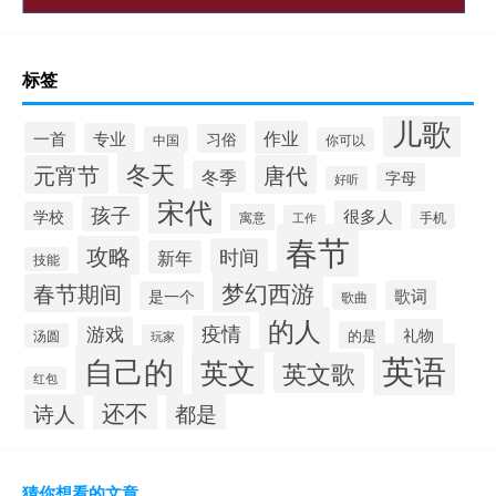
标签
儿歌
作业
一首
专业
习俗
中国
你可以
冬天
元宵节
唐代
冬季
字母
好听
宋代
孩子
很多人
学校
寓意
手机
工作
春节
攻略
时间
新年
技能
梦幻西游
春节期间
歌词
是一个
歌曲
的人
疫情
游戏
礼物
的是
汤圆
玩家
英语
自己的
英文
英文歌
红包
还不
诗人
都是
猜你想看的文章