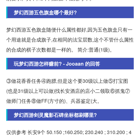
梦幻西游五色旗盒哪个最好?
梦幻西游五色旗盒随便什么属性都好,因为五色旗盒只有一
个用途就是合成旗子,在相同的法宝层数,这个不管什么属性
的合成的棋子次数都是一样的。 简介:普通(1级)。
玩梦幻西游怎样赚前? - Jooaan 的回答
③做花香香任务④跑膘,但是这个要30级以上做⑤打宝图
(也是31级以上可以做)找长安酒店的店小二领取⑥抓鬼⑦
做师门任务⑧做FF(方寸的)、兵器鉴定(大。
梦幻西游剑灵魔影石碑坐标都刷哪里?
仅供参考 长安9个 50.150 ;160.250; 230.240 ; 310.200 ; 4