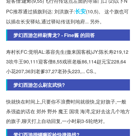
迎客僧:建邺(9,55)飞行符传送点左面的寺庙门口 (2)以下N
长安
PC推荐通过插旗到达: 刘洪旗子:
(10,5)。 这个旗也可
以插在长安驿站,通过驿站传送到地府... 另外。
梦幻西游怎样刷青龙? - Fine酱 的回答
寿村长FC:觉明AL:慕容先生(傲来国客栈)JY:陈长寿219,12
3吹牛王90,111迎客僧8,55戏班老板86,114赵元宝228,64
小花207,36刘老爹37,27老孙头223,... CS.。
梦幻西游怎么刷玄武快?
快就快在时间上,只要你不浪费时间就很快,定好旗子,一般
杀强盗的话在 郊外 野外 魔王 国境 海湾,定好去这几个地方
的旗子,聊天打上自动回复,一小时刷3-5轮绝对。
梦幻西游押镖狮驼岭快捷路线?