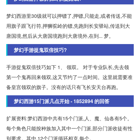
梦幻西游里30级就可以押镖了,押镖,只能走,或者传送,不能
用旗子跟飞行符,押狮驼岭的镖,先跑到长安驿站,传送到大
唐国境,然后从大唐国境跑到大唐境外,在到... 梦。
梦幻手游捉鬼双倍技巧?
手游捉鬼双倍技巧如下 1、 领双。 对于专业队长,先去领
第一个鬼再回来领双,这又节约了一点时间。这里就需要准
备皇宫领双的旗子。没有的话只有飞长安天台再跑。
梦幻西游15门派几点开始 - 1852894 的回答
扩展资料:梦幻西游中共有15个门派,人、魔、仙各有5个。
每个角色只能按种族加入其中一个门派,部分门派收徒有性
别要求。其中,12个门派循环相克,每个。