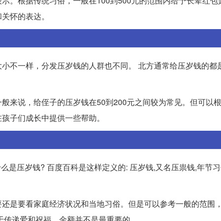
示。根据传统习俗，一般在100到500元的范围内给予长辈红包
和关怀的表达。
小不一样，分发压岁钱的人群也不同。 北方通常给压岁钱的都是
般来说，给侄子的压岁钱在50到200元之间较为常见。但可以
在孩子们成长中提供一些帮助。
么是压岁钱? 百度百科是这样定义的: 压岁钱,又名压祟钱,年节习
要还是要看家庭经济状况和当地习俗。但是可以参考一般的范围，
在于传递爱和祝福，金额并不是最重要的。