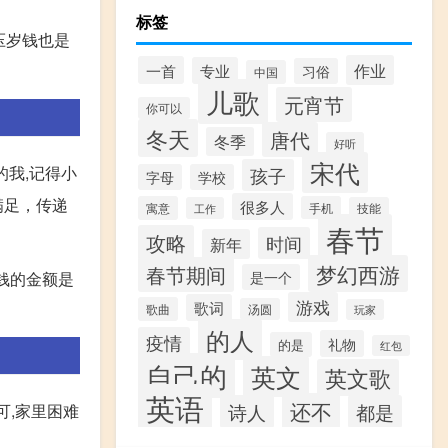
标签
压岁钱也是
作业
一首
专业
习俗
中国
儿歌
元宵节
你可以
冬天
唐代
冬季
好听
宋代
的我,记得小
孩子
字母
学校
满足，传递
很多人
寓意
手机
工作
技能
春节
攻略
时间
新年
梦幻西游
春节期间
是一个
钱的金额是
游戏
歌词
歌曲
汤圆
玩家
的人
疫情
礼物
的是
红包
自己的
英文
英文歌
英语
还不
诗人
都是
可,家里困难