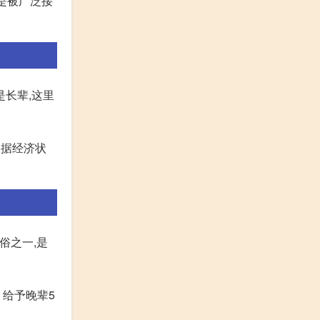
是被广泛接
长辈,这里
根据经济状
俗之一,是
给予晚辈5