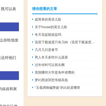
猜你想看的文章
，既可以表
超简单的英语儿歌
关于house的英文儿歌
冬天花盆能放盐吗
那么你给他发
迅雷下载速度只有几kb（迅雷下载速度只有几kb）
几月几日是春节
男人冬天多吃什么蔬菜
表达对他们
过年何时可以剪头啊
英国哪些大学是免申请费的
梦幻西游冥想等级高低
“玉毫调御偏赞扬”的出处是哪里
的叔叔和舅