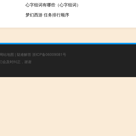
心字组词有哪些（心字组词）
梦幻西游 任务排行顺序
网站地图
|
疑难解答
浙ICP备06009081号
，我们会及时纠正，谢谢