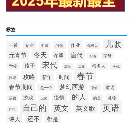
标签
儿歌
作业
一首
专业
习俗
中国
你可以
冬天
元宵节
唐代
冬季
字母
好听
宋代
孩子
很多人
学校
寓意
手机
工作
春节
攻略
时间
新年
技能
梦幻西游
春节期间
歌词
是一个
歌曲
的人
疫情
游戏
礼物
的是
汤圆
玩家
英语
自己的
英文
英文歌
红包
还不
诗人
都是