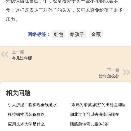
分钱保留在自己手中，经常给孙子买一些小礼物或者零
食，这样既表达了对孙子的关爱，又可以避免给孩子太多
压力。
网络标签：
红包
给孩子
金额
上一篇
今儿过年呢
下一篇
过年怎么处
相关问题
引大济湟工程实现全线通水
“杀鸡为黍莫辞贫”的出处是哪里
托拉姆物语装备攻略
湖北过年可以去海南吗现在
应用技术大学是什么
脑筋急转弯儿童0-3岁