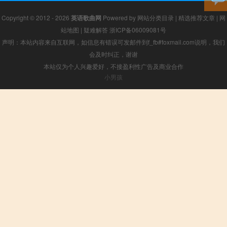
Copyright © 2012 - 2026
英语歌曲网
Powered by
网站分类目录
|
精选推荐文章
|
网
站地图
|
疑难解答
浙ICP备06009081号
声明：本站内容来自互联网，如信息有错误可发邮件到f_fb#foxmail.com说明，我们
会及时纠正，谢谢
本站仅为个人兴趣爱好，不接盈利性广告及商业合作
小男孩