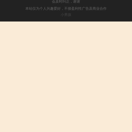
会及时纠正，谢谢
本站仅为个人兴趣爱好，不接盈利性广告及商业合作
小男孩