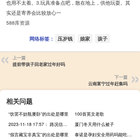
也用不太着。3.玩具准备点吧，散在地上，供他玩耍。其
实还是寄养会比较放心一
588库资源
网络标签：
压岁钱
娘家
孩子
上一篇
提前带孩子回老家过年好吗
下一篇
云南富宁过年赶集吗
相关问题
“饮罢不妨瓶屡卧”的出处是哪里
100首英文老歌
2023-11-18 17:57： 路况信息：2023年11月18日17时37分，道贺高速江华收费站附近以南K33处北往南因一辆大件运输车故障占用行车道和应急车道，至17时55分故障已处理完毕。Sa85Za ​​​
厦门冬天用什么被子
“假言藏宝非真宝”的出处是哪里
泰诺是孕妇安全用药吗能吃吗（泰诺是孕妇安全用药吗）