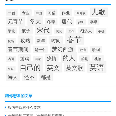
儿歌
作业
一首
专业
习俗
中国
你可以
冬天
元宵节
唐代
冬季
字母
好听
宋代
孩子
很多人
学校
寓意
手机
工作
春节
攻略
时间
新年
技能
梦幻西游
春节期间
歌词
是一个
歌曲
的人
疫情
游戏
礼物
的是
汤圆
玩家
英语
自己的
英文
英文歌
红包
还不
诗人
都是
猜你想看的文章
报考中戏有什么要求
十年歌词完整版（十年歌词陈奕迅）