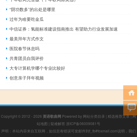
“阴功数多”的出处是哪里
过年为啥要吃金瓜
中信证券：氢能标准建设指南推出 有望助力行业发展加速
最美拜年方式作文
医院春节休息吗
共青团员自我评价
大专计算机学哪个专业比较好
创意亲子拜年视频
Copyright © 2012 - 2026
英语歌曲网
Powered by
网站分类目录
|
精选推荐文章
|
网
站地图
|
疑难解答
浙ICP备06009081号
声明：本站内容来自互联网，如信息有错误可发邮件到f_fb#foxmail.com说明，我们