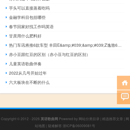
芋头可以直接蒸着吃吗
金融学科目包括哪些
春节回家好找工作吗英语
甘蔗用什么肥料好
热门车讯将推6款车型 丰田E&amp;#039;&amp;#039;Z逸致6月21日上市
赤小豆跟红豆的区别（赤小豆与红豆的区别）
儿童英语歌曲伴奏
2022从几号开始过年
六大板块在不断的什么
Copyright © 2012 - 2026
英语歌曲网
Powered by
网站分类目录
|
精选推荐文章
|
网
站地图
|
疑难解答
浙ICP备06009081号