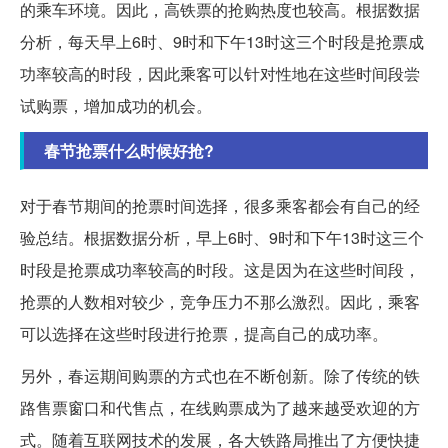
的乘车环境。因此，高铁票的抢购热度也较高。根据数据
分析，每天早上6时、9时和下午13时这三个时段是抢票成
功率较高的时段，因此乘客可以针对性地在这些时间段尝
试购票，增加成功的机会。
春节抢票什么时候好抢?
对于春节期间的抢票时间选择，很多乘客都会有自己的经
验总结。根据数据分析，早上6时、9时和下午13时这三个
时段是抢票成功率较高的时段。这是因为在这些时间段，
抢票的人数相对较少，竞争压力不那么激烈。因此，乘客
可以选择在这些时段进行抢票，提高自己的成功率。
另外，春运期间购票的方式也在不断创新。除了传统的铁
路售票窗口和代售点，在线购票成为了越来越受欢迎的方
式。随着互联网技术的发展，各大铁路局推出了方便快捷