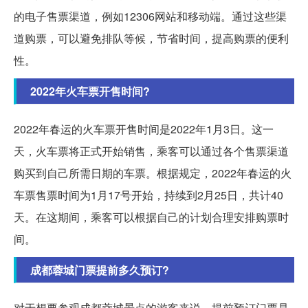
的电子售票渠道，例如12306网站和移动端。通过这些渠
道购票，可以避免排队等候，节省时间，提高购票的便利
性。
2022年火车票开售时间?
2022年春运的火车票开售时间是2022年1月3日。这一
天，火车票将正式开始销售，乘客可以通过各个售票渠道
购买到自己所需日期的车票。根据规定，2022年春运的火
车票售票时间为1月17号开始，持续到2月25日，共计40
天。在这期间，乘客可以根据自己的计划合理安排购票时
间。
成都蓉城门票提前多久预订?
对于想要参观成都蓉城景点的游客来说，提前预订门票是