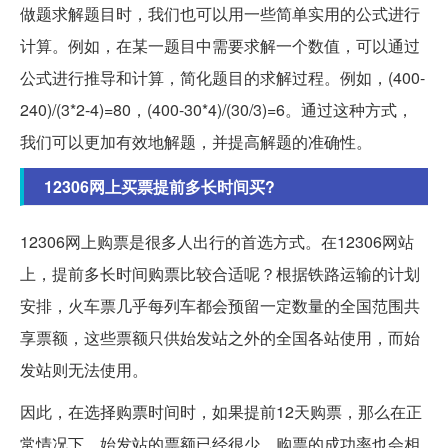
做题求解题目时，我们也可以用一些简单实用的公式进行
计算。例如，在某一题目中需要求解一个数值，可以通过
公式进行推导和计算，简化题目的求解过程。例如，(400-
240)/(3*2-4)=80，(400-30*4)/(30/3)=6。通过这种方式，
我们可以更加有效地解题，并提高解题的准确性。
12306网上买票提前多长时间买?
12306网上购票是很多人出行的首选方式。在12306网站
上，提前多长时间购票比较合适呢？根据铁路运输的计划
安排，火车票几乎每列车都会预留一定数量的全国范围共
享票额，这些票额只供始发站之外的全国各站使用，而始
发站则无法使用。
因此，在选择购票时间时，如果提前12天购票，那么在正
常情况下，始发站的票额已经很少，购票的成功率也会相