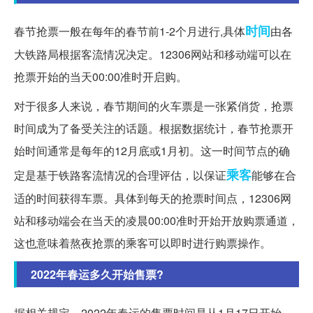
时间
春节抢票一般在每年的春节前1-2个月进行,具体
由各
大铁路局根据客流情况决定。12306网站和移动端可以在
抢票开始的当天00:00准时开启购。
对于很多人来说，春节期间的火车票是一张紧俏货，抢票
时间成为了备受关注的话题。根据数据统计，春节抢票开
始时间通常是每年的12月底或1月初。这一时间节点的确
乘客
定是基于铁路客流情况的合理评估，以保证
能够在合
适的时间获得车票。具体到每天的抢票时间点，12306网
站和移动端会在当天的凌晨00:00准时开始开放购票通道，
这也意味着熬夜抢票的乘客可以即时进行购票操作。
2022年春运多久开始售票?
据相关规定，2022年春运的售票时间是从1月17日开始，