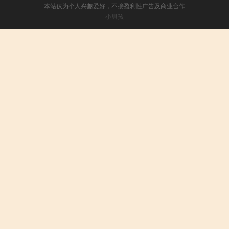
本站仅为个人兴趣爱好，不接盈利性广告及商业合作
小男孩