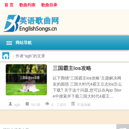
首 页
歌曲列表
歌曲目录
网站导航
>
作者“sgb”的文章
三国霸主ios攻略
以下围绕“三国霸主ios攻略”主题解决网
友的困惑 三国大时代4霸王立志ios怎么
下载? 关于这个问题,您可以在App Stor
e中搜索并下载三国大时代4霸王...
sgb
04-28
0
925
手游攻略