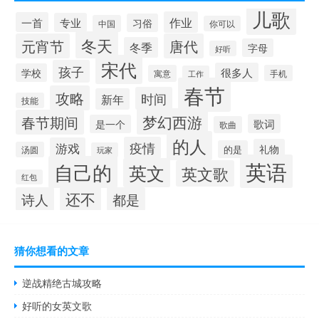
儿歌
作业
一首
专业
习俗
中国
你可以
冬天
元宵节
唐代
冬季
字母
好听
宋代
孩子
很多人
学校
寓意
手机
工作
春节
攻略
时间
新年
技能
梦幻西游
春节期间
歌词
是一个
歌曲
的人
疫情
游戏
礼物
的是
汤圆
玩家
英语
自己的
英文
英文歌
红包
还不
诗人
都是
猜你想看的文章
逆战精绝古城攻略
好听的女英文歌