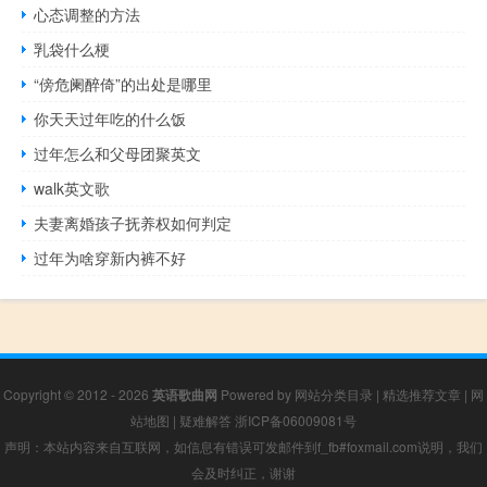
心态调整的方法
乳袋什么梗
“傍危阑醉倚”的出处是哪里
你天天过年吃的什么饭
过年怎么和父母团聚英文
walk英文歌
夫妻离婚孩子抚养权如何判定
过年为啥穿新内裤不好
Copyright © 2012 - 2026
英语歌曲网
Powered by
网站分类目录
|
精选推荐文章
|
网
站地图
|
疑难解答
浙ICP备06009081号
声明：本站内容来自互联网，如信息有错误可发邮件到f_fb#foxmail.com说明，我们
会及时纠正，谢谢