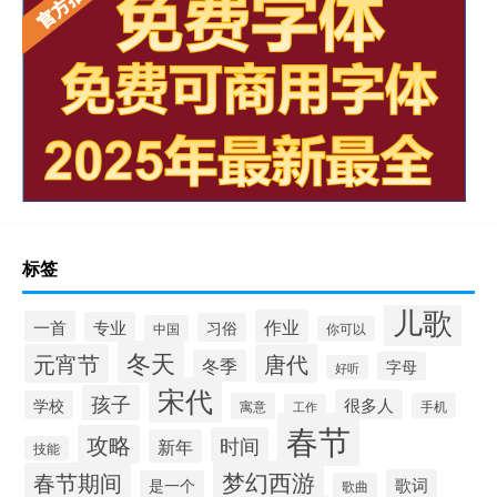
标签
儿歌
作业
一首
专业
习俗
中国
你可以
冬天
元宵节
唐代
冬季
字母
好听
宋代
孩子
很多人
学校
寓意
手机
工作
春节
攻略
时间
新年
技能
梦幻西游
春节期间
歌词
是一个
歌曲