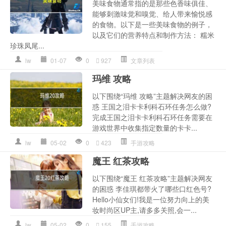
美味食物通常指的是那些色香味俱佳、
能够刺激味觉和嗅觉、给人带来愉悦感
的食物。以下是一些美味食物的例子，
以及它们的营养特点和制作方法： 糯米
珍珠凤尾...
lw
01-07
0
927
文章列表
玛维 攻略
以下围绕“玛维 攻略”主题解决网友的困
惑 王国之泪卡卡利科石环任务怎么做?
完成王国之泪卡卡利科石环任务需要在
游戏世界中收集指定数量的卡卡...
lw
05-02
0
423
手游攻略
魔王 红茶攻略
以下围绕“魔王 红茶攻略”主题解决网友
的困惑 李佳琪都带火了哪些口红色号?
Hello小仙女们!我是一位努力向上的美
妆时尚区UP主,请多多关照,会一...
lw
05-02
0
155
手游攻略