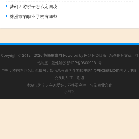
梦幻西游棋子怎么定国境
株洲市的职业学校有哪些
Copyright © 2012 - 2026
英语歌曲网
Powered by
网站分类目录
|
精选推荐文章
|
网
站地图
|
疑难解答
浙ICP备06009081号
声明：本站内容来自互联网，如信息有错误可发邮件到f_fb#foxmail.com说明，我们
会及时纠正，谢谢
本站仅为个人兴趣爱好，不接盈利性广告及商业合作
小男孩