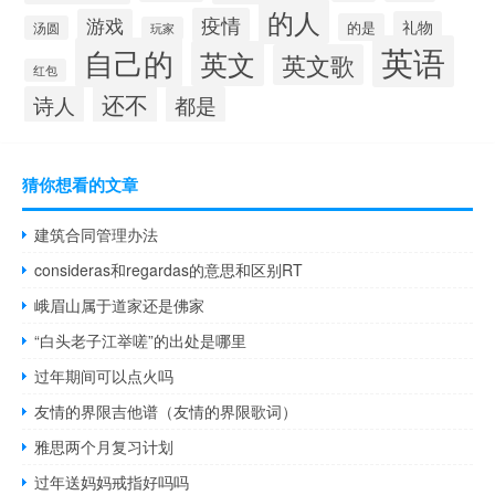
的人
疫情
游戏
礼物
的是
汤圆
玩家
英语
自己的
英文
英文歌
红包
还不
诗人
都是
猜你想看的文章
建筑合同管理办法
consideras和regardas的意思和区别RT
峨眉山属于道家还是佛家
“白头老子江举嗟”的出处是哪里
过年期间可以点火吗
友情的界限吉他谱（友情的界限歌词）
雅思两个月复习计划
过年送妈妈戒指好吗吗