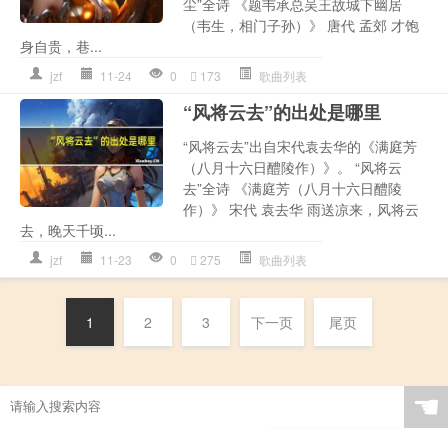
尘”全诗 《题韦承总吴王故城下幽居
（韦生，相门子孙）》 唐代 孟郊 才饱
身自贵，巷...
jzf
11-24
0
173
歌曲列表
“风将云去”的出处是哪里
“风将云去”出自宋代袁去华的《满庭芳
（八月十六日醴陵作）》。 “风将云
去”全诗 《满庭芳（八月十六日醴陵
作）》 宋代 袁去华 雨送凉来，风将云
去，晚天千顷...
jzf
11-23
0
275
歌曲列表
1
2
3
下一页
尾页
☚