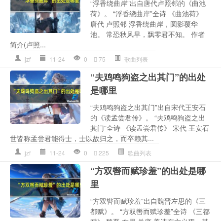
“浮香绕曲岸”出自唐代卢照邻的《曲池
荷》。 “浮香绕曲岸”全诗 《曲池荷》
唐代 卢照邻 浮香绕曲岸，圆影覆华
池。 常恐秋风早，飘零君不知。 作者
简介(卢照...
jzf
11-24
0
75
歌曲列表
“夫鸡鸣狗盗之出其门”的出处
是哪里
“夫鸡鸣狗盗之出其门”出自宋代王安石
的《读孟尝君传》。 “夫鸡鸣狗盗之出
其门”全诗 《读孟尝君传》 宋代 王安石
世皆称孟尝君能得士，士以故归之，而卒赖其...
jzf
11-24
0
225
歌曲列表
“方双辔而赋珍羞”的出处是哪
里
“方双辔而赋珍羞”出自魏晋左思的《三
都赋》。 “方双辔而赋珍羞”全诗 《三都