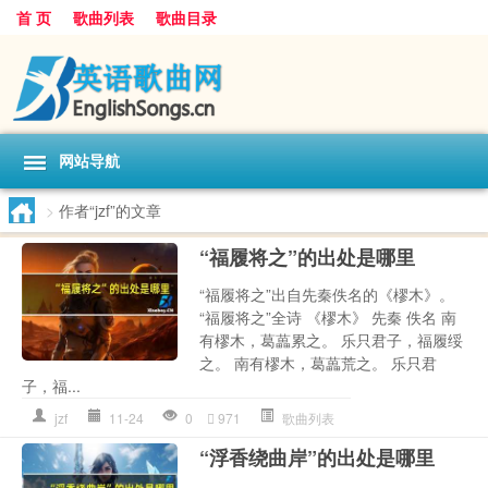
首 页
歌曲列表
歌曲目录
网站导航
>
作者“jzf”的文章
“福履将之”的出处是哪里
“福履将之”出自先秦佚名的《樛木》。
“福履将之”全诗 《樛木》 先秦 佚名 南
有樛木，葛藟累之。 乐只君子，福履绥
之。 南有樛木，葛藟荒之。 乐只君
子，福...
jzf
11-24
0
971
歌曲列表
“浮香绕曲岸”的出处是哪里