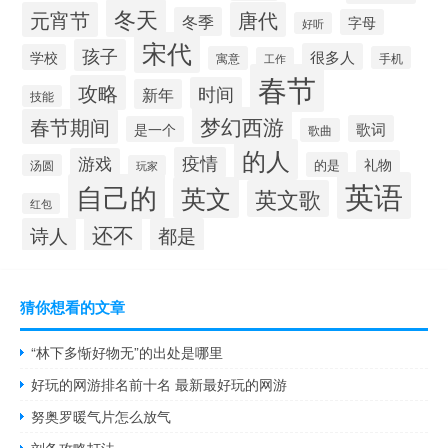
冬天
元宵节
唐代
冬季
字母
好听
宋代
孩子
很多人
学校
寓意
手机
工作
春节
攻略
时间
新年
技能
梦幻西游
春节期间
歌词
是一个
歌曲
的人
疫情
游戏
礼物
的是
汤圆
玩家
英语
自己的
英文
英文歌
红包
还不
诗人
都是
猜你想看的文章
“林下多惭好物无”的出处是哪里
好玩的网游排名前十名 最新最好玩的网游
努奥罗暖气片怎么放气