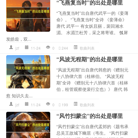
“飞燕复当时”的出处是哪里
“飞燕复当时”出自唐代武平一的《妾薄
命》。 “飞燕复当时”全诗 《妾薄命》
唐代 武平一 有女妖且丽，裴回湘水
湄。 水湄兰杜芳，采之将寄谁。 瓠犀
发皓齿，双...
jzf
11-24
0
244
歌曲列表
“风波无程期”的出处是哪里
“风波无程期”出自唐代韩愈的《赠别元
十八协律六首（桂林伯。 “风波无程
期”全诗 《赠别元十八协律六首（桂林
伯，桂管观察使裴行立也）》 唐代 韩
愈 知识久去...
jzf
11-24
0
199
歌曲列表
“风竹扫蒙尘”的出处是哪里
“风竹扫蒙尘”出自唐代孟郊的《题韦承
总吴王故城下幽居（韦生。 “风竹扫蒙