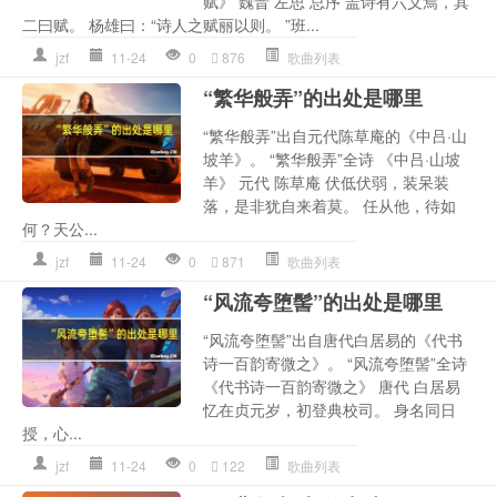
赋》 魏晋 左思 总序 盖诗有六义焉，其
二曰赋。 杨雄曰：“诗人之赋丽以则。 ”班...
jzf
11-24
0
876
歌曲列表
“繁华般弄”的出处是哪里
“繁华般弄”出自元代陈草庵的《中吕·山
坡羊》。 “繁华般弄”全诗 《中吕·山坡
羊》 元代 陈草庵 伏低伏弱，装呆装
落，是非犹自来着莫。 任从他，待如
何？天公...
jzf
11-24
0
871
歌曲列表
“风流夸堕髻”的出处是哪里
“风流夸堕髻”出自唐代白居易的《代书
诗一百韵寄微之》。 “风流夸堕髻”全诗
《代书诗一百韵寄微之》 唐代 白居易
忆在贞元岁，初登典校司。 身名同日
授，心...
jzf
11-24
0
122
歌曲列表