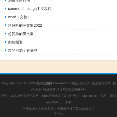
刘备攻略打法
summertimesaga中文攻略
word（文档）
超好听的英文歌2022
超简单的英文歌
如何组群
趣的押韵字有哪些
Copyright © 2012 - 2026
英语歌曲网
Powered by
网站分类目录
|
精选推荐文章
|
网
站地图
|
疑难解答
浙ICP备06009081号
声明：本站内容来自互联网，如信息有错误可发邮件到f_fb#foxmail.com说明，我们
会及时纠正，谢谢
本站仅为个人兴趣爱好，不接盈利性广告及商业合作
小男孩