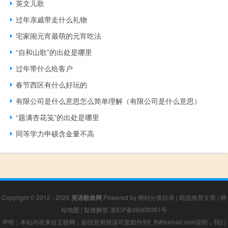
英文儿歌
过年亲戚带走什么礼物
宅家闹元宵最萌的元宵吃法
“自和山歌”的出处是哪里
过年带什么给客户
春节西区有什么好玩的
有限公司是什么意思怎么简单理解（有限公司是什么意思）
“题满杏花笺”的出处是哪里
同等学力申硕含金量不高
Copyright © 2012 - 2026
英语歌曲网
Powered by
网站分类目录
|
精选推荐文章
|
网
站地图
|
疑难解答
浙ICP备06009081号
声明：本站内容来自互联网，如信息有错误可发邮件到f_fb#foxmail.com说明，我们