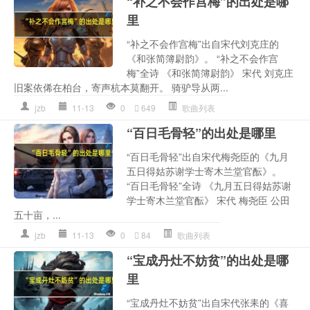
“补之不会作宫梅”的出处是哪
里
“补之不会作宫梅”出自宋代刘克庄的
《和张简簿尉韵》。 “补之不会作宫
梅”全诗 《和张简簿尉韵》 宋代 刘克庄
旧案依俙在柏台，寄声杭本莫翻开。 骑驴导从两...
jzb
11-13
0
649
歌曲列表
“百日毛骨轻”的出处是哪里
“百日毛骨轻”出自宋代梅尧臣的《九月
五日得姑苏谢学士寄木兰堂官酝》。
“百日毛骨轻”全诗 《九月五日得姑苏谢
学士寄木兰堂官酝》 宋代 梅尧臣 公田
五十亩，...
jzb
11-13
0
84
歌曲列表
“宝成丹灶不妨贫”的出处是哪
里
“宝成丹灶不妨贫”出自宋代张耒的《喜