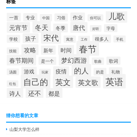
标签
儿歌
作业
一首
专业
习俗
中国
你可以
冬天
元宵节
唐代
冬季
字母
好听
宋代
孩子
很多人
学校
寓意
手机
工作
春节
攻略
时间
新年
技能
梦幻西游
春节期间
歌词
是一个
歌曲
的人
疫情
游戏
礼物
的是
汤圆
玩家
英语
自己的
英文
英文歌
红包
还不
诗人
都是
猜你想看的文章
山梨大学怎么样