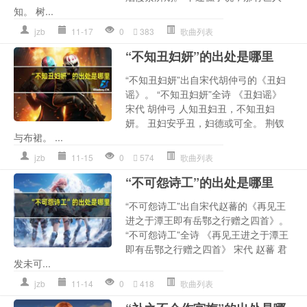
知。 树...
jzb
11-17
0
383
歌曲列表
“不知丑妇妍”的出处是哪里
“不知丑妇妍”出自宋代胡仲弓的《丑妇
谣》。 “不知丑妇妍”全诗 《丑妇谣》
宋代 胡仲弓 人知丑妇丑，不知丑妇
妍。 丑妇安乎丑，妇德或可全。 荆钗
与布裙。 ...
jzb
11-15
0
574
歌曲列表
“不可怨诗工”的出处是哪里
“不可怨诗工”出自宋代赵蕃的《再见王
进之于潭王即有岳鄂之行赠之四首》。
“不可怨诗工”全诗 《再见王进之于潭王
即有岳鄂之行赠之四首》 宋代 赵蕃 君
发未可...
jzb
11-14
0
418
歌曲列表