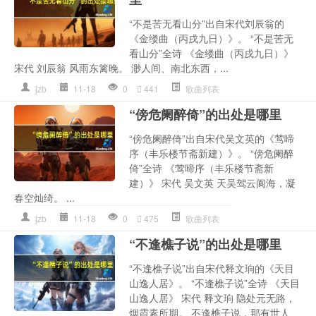
“不是苦无看山分”出自宋代刘辰翁的
《金缕曲（丙戌九日）》。 “不是苦无
看山分”全诗 《金缕曲（丙戌九日）》
宋代 刘辰翁 风雨东篱晚。 渺人间、南北东西，...
jzb
11-18
0
441
歌曲列表
“傍危阑醉倚”的出处是哪里
“傍危阑醉倚”出自宋代吴文英的《莺啼
序（丰乐楼节斋新建）》。 “傍危阑醉
倚”全诗 《莺啼序（丰乐楼节斋新
建）》 宋代 吴文英 天吴驾云阆海，凝
春空灿绮。 ...
jzb
11-18
0
475
歌曲列表
“不逢樵子说”的出处是哪里
“不逢樵子说”出自宋代释文珦的《天目
山逸人居》。 “不逢樵子说”全诗 《天目
山逸人居》 宋代 释文珦 隐处元无路，
烟霞素所期。 不逢樵子说，那有世人