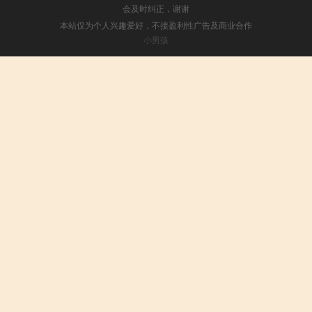
会及时纠正，谢谢
本站仅为个人兴趣爱好，不接盈利性广告及商业合作
小男孩