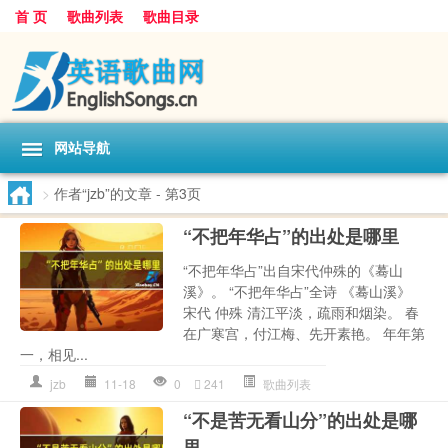
首 页
歌曲列表
歌曲目录
网站导航
>
作者“jzb”的文章
- 第3页
“不把年华占”的出处是哪里
“不把年华占”出自宋代仲殊的《蓦山
溪》。 “不把年华占”全诗 《蓦山溪》
宋代 仲殊 清江平淡，疏雨和烟染。 春
在广寒宫，付江梅、先开素艳。 年年第
一，相见...
jzb
11-18
0
241
歌曲列表
“不是苦无看山分”的出处是哪
里