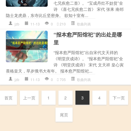
七兄疾愈二首》。 “宝成丹灶不妨贫”全
诗 《喜七兄疾愈二首》 宋代 张耒 南邻
隐士龙虎鼎，东寺比丘坚密身。 欲知十室有...
jzb
11-13
0
210
歌曲列表
“报本愈严阳馆祀”的出处是哪
里
“报本愈严阳馆祀”出自宋代文天祥的
《明堂庆成诗》。 “报本愈严阳馆祀”全
诗 《明堂庆成诗》 宋代 文天祥 皇心寅
畏格皇天，旱岁俄书大有年。 报本愈严阳馆祀...
jzb
11-13
0
705
歌曲列表
首页
上一页
1
2
3
4
下一页
尾页