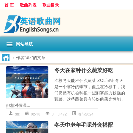
首 页
歌曲列表
歌曲目录
网站导航
>
作者“dtz”的文章
冬天在家种什么蔬菜好吃
冷棚冬天能种什么蔬菜-ZOL问答 冬天
是一个寒冷的季节，但是在冷棚中，我
们仍然有机会种植一些耐寒能力较强的
蔬菜。这些蔬菜具有较好的采光性能，
但相对保温...
dtz
02-18
0
472
春节2024
冬天中老年毛呢外套搭配