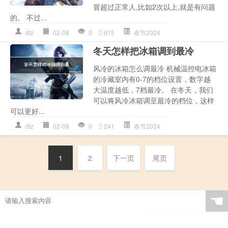
冒超过正常人,比如2次以上,就是有问题
的。 不过...
dtz
02-08
0
615
春节2024
冬天怎样把冰箱调到最冷
风冷的冰箱怎么调最冷 机械温控电冰箱
的冷藏室内有0-7的档位设置，数字越
大温度越低，7档最冷。 在冬天，我们
可以将风冷冰箱调至最冷的档位，这样
可以更好...
dtz
02-08
0
241
春节2024
1
2
下一页
尾页
☚