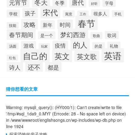
冬天
元宵节
唐代
冬季
字母
好听
宋代
孩子
很多人
学校
寓意
手机
工作
春节
攻略
时间
新年
技能
梦幻西游
春节期间
歌词
是一个
歌曲
的人
疫情
游戏
礼物
的是
汤圆
玩家
英语
自己的
英文
英文歌
红包
还不
诗人
都是
猜你想看的文章
Warning
: mysqli_query(): (HY000/1): Can't create/write to file
'/tmp/#sql_1da9_0.MYI' (Errcode: 28 - No space left on device)
in
/www/wwwroot/englishsongs.cn/wp-includes/wp-db.php
on
line
1924
探索恐怖的房子攻略