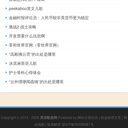
peekaboo英文儿歌
金融时报评论员：人民币较非美货币更为稳定
激战2 战士攻略
开发票要什么信息啊
零和世界官网（零世界官网）
“高殿拂云霓”的出处是哪里
冰淇淋英语儿歌
护士骨科心得体会
“云外缥缈闻疏锺”的出处是哪里
Copyright © 2012 - 2026
英语歌曲网
Powered by
网站分类目录
|
精选推荐文章
|
网
站地图
|
疑难解答
浙ICP备06009081号