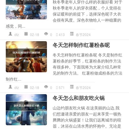
秋冬季老年人穿什么样的衣服好看 对于
秋冬季老年人的穿衣搭配，个人觉得在
保证暖和的前提下，选择深色呢子大衣
会很有风度。深色衣物给人一种稳重的
感觉，同...
dtz
02-18
0
413
春节2024
冬天怎样制作红薯粉条呢
冬天怎样制作红薯粉条呢 冬天是制作红
薯粉条的好季节，红薯粉条的制作方法
有很多种。下面我将为大家介绍几种常
见的制作方法。 红薯粉做成粉条的方法
制作红...
dtz
02-18
0
571
春节2024
冬天怎么和朋友吃火锅
山边约朋友吃火锅 在这美丽的山边,我
们想邀请亲爱的朋友一起来享受一顿热
腾腾的火锅盛宴！让我们远离城市的喧
嚣，沐浴在山清水秀的怀抱中。无论是