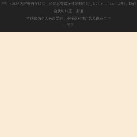
声明：本站内容来自互联网，如信息有错误可发邮件到f_fb#foxmail.com说明，我们
会及时纠正，谢谢
本站仅为个人兴趣爱好，不接盈利性广告及商业合作
小男孩