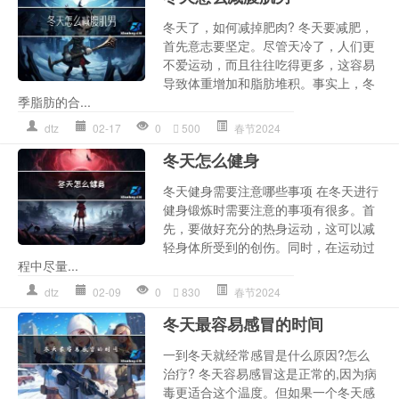
冬天了，如何减掉肥肉? 冬天要减肥，
首先意志要坚定。尽管天冷了，人们更
不爱运动，而且往往吃得更多，这容易
导致体重增加和脂肪堆积。事实上，冬
季脂肪的合...
dtz
02-17
0
500
春节2024
冬天怎么健身
冬天健身需要注意哪些事项 在冬天进行
健身锻炼时需要注意的事项有很多。首
先，要做好充分的热身运动，这可以减
轻身体所受到的创伤。同时，在运动过
程中尽量...
dtz
02-09
0
830
春节2024
冬天最容易感冒的时间
一到冬天就经常感冒是什么原因?怎么
治疗? 冬天容易感冒这是正常的,因为病
毒更适合这个温度。但如果一个冬天感