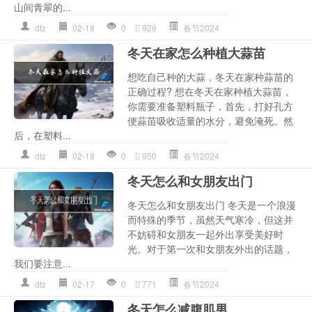
山间青翠的...
dtz
02-18
0
926
春节2024
冬天在家怎么种植大蒜苗
想吃自己种的大蒜，冬天在家种蒜苗的
正确过程? 想在冬天在家种植大蒜苗，
你需要准备塑料瓶子，首先，打好孔方
便蒜苗吸收适量的水分，避免淹死。然
后，在塑料...
dtz
02-18
0
950
春节2024
冬天怎么和女朋友出门
冬天怎么和女朋友出门 冬天是一个浪漫
而特殊的季节，虽然天气寒冷，但这并
不妨碍和女朋友一起外出享受美好时
光。对于第一次和女朋友外出的话题，
我们要注意...
dtz
02-17
0
771
春节2024
冬天怎么减腹肌男