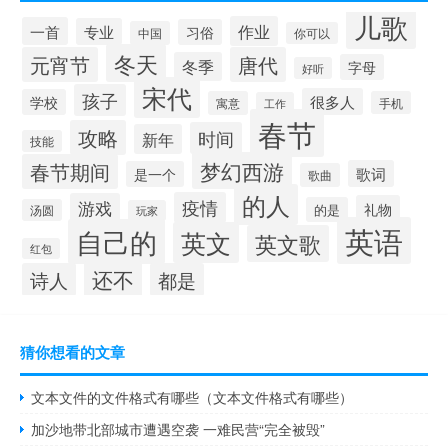
儿歌
作业
一首
专业
习俗
中国
你可以
冬天
元宵节
唐代
冬季
字母
好听
宋代
孩子
很多人
学校
寓意
手机
工作
春节
攻略
时间
新年
技能
梦幻西游
春节期间
歌词
是一个
歌曲
的人
疫情
游戏
礼物
的是
汤圆
玩家
英语
自己的
英文
英文歌
红包
还不
诗人
都是
猜你想看的文章
文本文件的文件格式有哪些（文本文件格式有哪些）
加沙地带北部城市遭遇空袭 一难民营“完全被毁”