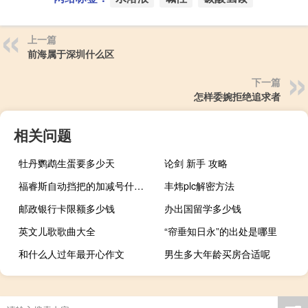
上一篇
前海属于深圳什么区
下一篇
怎样委婉拒绝追求者
相关问题
牡丹鹦鹉生蛋要多少天
论剑 新手 攻略
福睿斯自动挡把的加减号什么意思
丰炜plc解密方法
邮政银行卡限额多少钱
办出国留学多少钱
英文儿歌歌曲大全
“帘垂知日永”的出处是哪里
和什么人过年最开心作文
男生多大年龄买房合适呢