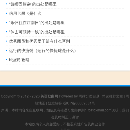
“簪缨固烦杂”的出处是哪里
信用卡黑卡是什么
“永怀往在江南日”的出处是哪里
“休去可须持一钱”的出处是哪里
优秀团员和优秀团干部有什么区别
运行的快捷键（运行的快捷键是什么）
bl游戏 攻略
Copyright © 2012 - 2026
英语歌曲网
Powered by
网站分类目录
|
精选推荐文章
|
网
站地图
|
疑难解答
浙ICP备06009081号
声明：本站内容来自互联网，如信息有错误可发邮件到f_fb#foxmail.com说明，我们
会及时纠正，谢谢
本站仅为个人兴趣爱好，不接盈利性广告及商业合作
小男孩