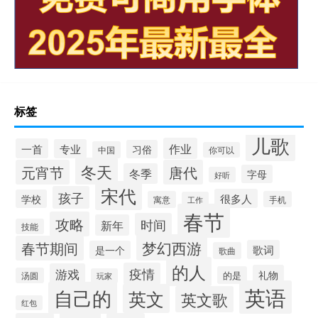
标签
儿歌
作业
一首
专业
习俗
中国
你可以
冬天
元宵节
唐代
冬季
字母
好听
宋代
孩子
很多人
学校
寓意
手机
工作
春节
攻略
时间
新年
技能
梦幻西游
春节期间
歌词
是一个
歌曲
的人
疫情
游戏
礼物
的是
汤圆
玩家
英语
自己的
英文
英文歌
红包