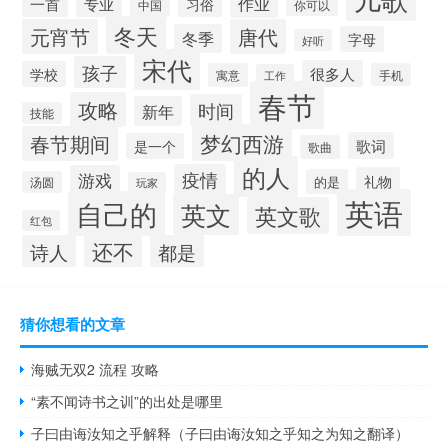
作业
一首
专业
习俗
中国
你可以
冬天
元宵节
唐代
冬季
字母
好听
宋代
孩子
很多人
学校
寓意
手机
工作
春节
攻略
时间
新年
技能
梦幻西游
春节期间
歌词
是一个
歌曲
的人
疫情
游戏
礼物
的是
汤圆
玩家
英语
自己的
英文
英文歌
红包
还不
诗人
都是
猜你想看的文章
海贼无双2 流程 攻略
“素不闻诗书之训”的出处是哪里
子曰由诲汝知之乎解释（子曰由诲汝知之乎知之为知之翻译）