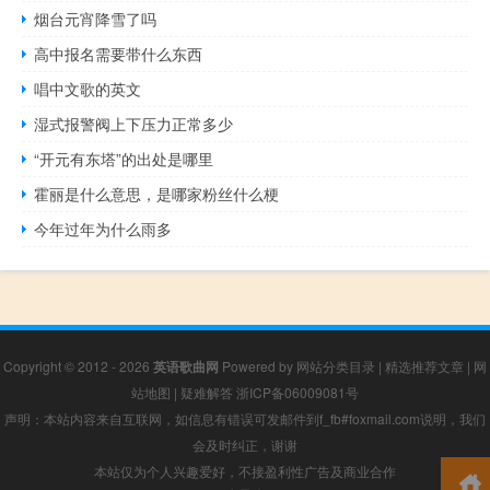
烟台元宵降雪了吗
高中报名需要带什么东西
唱中文歌的英文
湿式报警阀上下压力正常多少
“开元有东塔”的出处是哪里
霍丽是什么意思，是哪家粉丝什么梗
今年过年为什么雨多
Copyright © 2012 - 2026
英语歌曲网
Powered by
网站分类目录
|
精选推荐文章
|
网
站地图
|
疑难解答
浙ICP备06009081号
声明：本站内容来自互联网，如信息有错误可发邮件到f_fb#foxmail.com说明，我们
会及时纠正，谢谢
本站仅为个人兴趣爱好，不接盈利性广告及商业合作