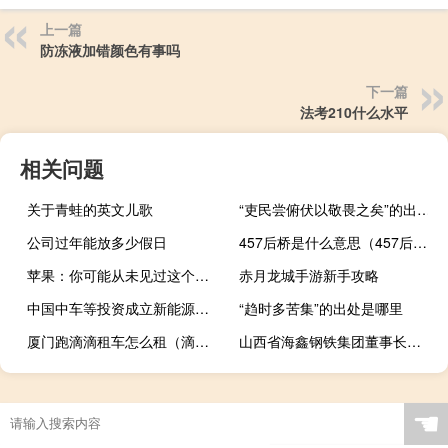
上一篇
防冻液加错颜色有事吗
下一篇
法考210什么水平
相关问题
关于青蛙的英文儿歌
“吏民尝俯伏以敬畏之矣”的出处是哪里
公司过年能放多少假日
457后桥是什么意思（457后桥）
苹果：你可能从未见过这个秘密的库比蒂诺产品
赤月龙城手游新手攻略
中国中车等投资成立新能源技术公司
“趋时多苦集”的出处是哪里
厦门跑滴滴租车怎么租（滴滴租车怎么租）
山西省海鑫钢铁集团董事长（李兆会-山西海鑫钢铁集团前任董事长介绍）
☚