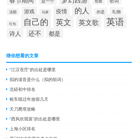
歌词
是一个
歌曲
的人
疫情
游戏
礼物
的是
汤圆
玩家
英语
自己的
英文
英文歌
红包
还不
诗人
都是
猜你想看的文章
“江汉苍茫”的出处是哪里
拟的读音是什么（拟的组词）
北碚初中排名
检车线过年放假几天
天刀爬塔攻略
“西风吹我裳”的出处是哪里
上海小区排名