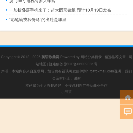
厦门55寸电视有多大年龄
一加折叠屏手机来了：超大圆形镜组 预计10月19日发布
“彩笔谕戎矜倚马”的出处是哪里
Copyright © 2012 - 2026
英语歌曲网
Powered by
网站分类目录
|
精选推荐文章
|
网
站地图
|
疑难解答
浙ICP备06009081号
声明：本站内容来自互联网，如信息有错误可发邮件到f_fb#foxmail.com说明，我们
会及时纠正，谢谢
本站仅为个人兴趣爱好，不接盈利性广告及商业合作
小男孩