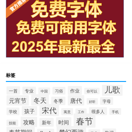
标签
儿歌
作业
一首
专业
习俗
中国
你可以
冬天
元宵节
唐代
冬季
字母
好听
宋代
孩子
很多人
学校
寓意
手机
工作
春节
攻略
时间
新年
技能
梦幻西游
春节期间