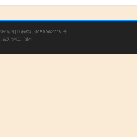
网站地图
|
疑难解答
浙ICP备06009081号
，我们会及时纠正，谢谢