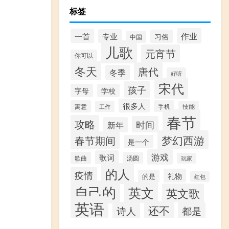
标签
作业
一首
专业
习俗
中国
儿歌
元宵节
你可以
冬天
唐代
冬季
好听
宋代
孩子
字母
学校
很多人
寓意
手机
工作
技能
春节
攻略
时间
新年
梦幻西游
春节期间
是一个
游戏
歌词
歌曲
汤圆
玩家
的人
疫情
礼物
的是
红包
自己的
英文
英文歌
英语
还不
诗人
都是