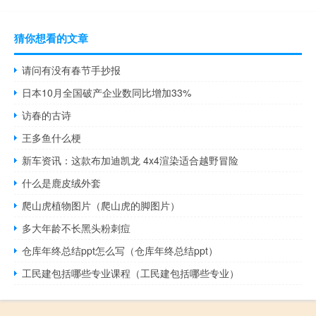
猜你想看的文章
请问有没有春节手抄报
日本10月全国破产企业数同比增加33%
访春的古诗
王多鱼什么梗
新车资讯：这款布加迪凯龙 4x4渲染适合越野冒险
什么是鹿皮绒外套
爬山虎植物图片（爬山虎的脚图片）
多大年龄不长黑头粉刺痘
仓库年终总结ppt怎么写（仓库年终总结ppt）
工民建包括哪些专业课程（工民建包括哪些专业）