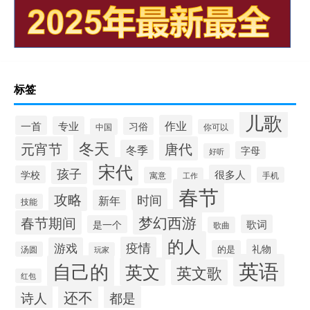
标签
儿歌
作业
一首
专业
习俗
中国
你可以
冬天
元宵节
唐代
冬季
字母
好听
宋代
孩子
很多人
学校
寓意
手机
工作
春节
攻略
时间
新年
技能
梦幻西游
春节期间
歌词
是一个
歌曲
的人
疫情
游戏
礼物
的是
汤圆
玩家
英语
自己的
英文
英文歌
红包
还不
诗人
都是