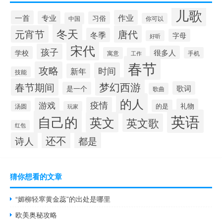
儿歌
作业
一首
专业
习俗
中国
你可以
冬天
元宵节
唐代
冬季
字母
好听
宋代
孩子
很多人
学校
寓意
手机
工作
春节
攻略
时间
新年
技能
梦幻西游
春节期间
歌词
是一个
歌曲
的人
疫情
游戏
礼物
的是
汤圆
玩家
英语
自己的
英文
英文歌
红包
还不
诗人
都是
猜你想看的文章
“媚柳轻窣黄金蕊”的出处是哪里
欧美奥秘攻略