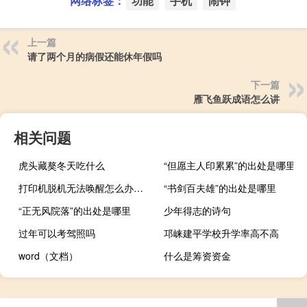
网络标签：
功能
手机
闹钟
上一篇
请了两个月的病假还能休年假吗
下一篇
雁飞鱼跃成语怎么讲
相关问题
虎头藏獒冬天吃什么
“但愿主人印累累”的出处是哪里
打印机脱机无法唤醒怎么办（打印机脱机无法打印）
“书剑百夫雄”的出处是哪里
“正无风院落”的出处是哪里
少年得志的诗句
过年可以考驾照吗
邛崃建平学校升学率高不高
word（文档）
什么是筹资资金