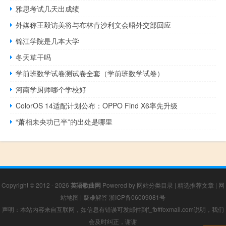
雅思考试几天出成绩
外媒称王毅访美将与布林肯沙利文会晤外交部回应
锦江学院是几本大学
冬天草干吗
学前班数学试卷测试卷全套（学前班数学试卷）
河南学厨师哪个学校好
ColorOS 14适配计划公布：OPPO Find X6率先升级
“萧相未央功已半”的出处是哪里
Copyright © 2012 - 2026
英语歌曲网
Powered by
网站分类目录
|
精选推荐文章
|
网
站地图
|
疑难解答
浙ICP备06009081号
声明：本站内容来自互联网，如信息有错误可发邮件到f_fb#foxmail.com说明，我们
会及时纠正，谢谢