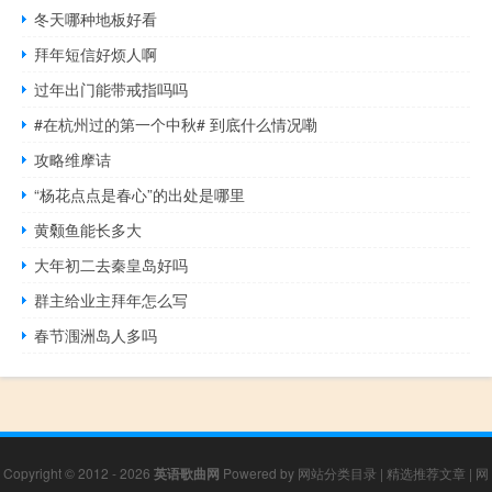
冬天哪种地板好看
拜年短信好烦人啊
过年出门能带戒指吗吗
#在杭州过的第一个中秋# 到底什么情况嘞
攻略维摩诘
“杨花点点是春心”的出处是哪里
黄颡鱼能长多大
大年初二去秦皇岛好吗
群主给业主拜年怎么写
春节涠洲岛人多吗
Copyright © 2012 - 2026
英语歌曲网
Powered by
网站分类目录
|
精选推荐文章
|
网