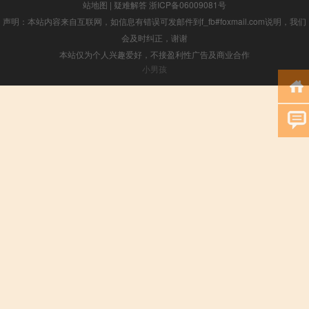
站地图
|
疑难解答
浙ICP备06009081号
声明：本站内容来自互联网，如信息有错误可发邮件到f_fb#foxmail.com说明，我们
会及时纠正，谢谢
本站仅为个人兴趣爱好，不接盈利性广告及商业合作
小男孩