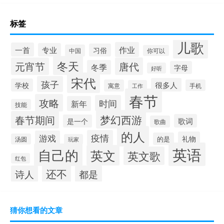
标签
儿歌
作业
一首
专业
习俗
中国
你可以
冬天
元宵节
唐代
冬季
字母
好听
宋代
孩子
很多人
学校
寓意
手机
工作
春节
攻略
时间
新年
技能
梦幻西游
春节期间
歌词
是一个
歌曲
的人
疫情
游戏
礼物
的是
汤圆
玩家
英语
自己的
英文
英文歌
红包
还不
诗人
都是
猜你想看的文章