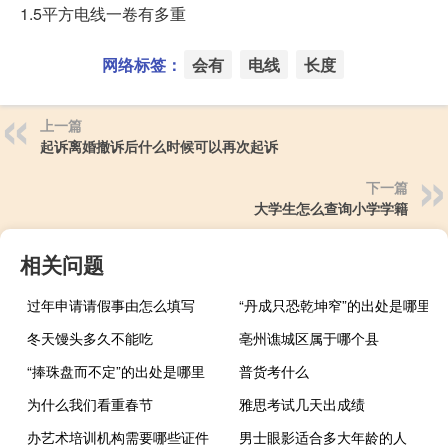
1.5平方电线一卷有多重
网络标签：
会有
电线
长度
上一篇
起诉离婚撤诉后什么时候可以再次起诉
下一篇
大学生怎么查询小学学籍
相关问题
过年申请请假事由怎么填写
“丹成只恐乾坤窄”的出处是哪里
冬天馒头多久不能吃
亳州谯城区属于哪个县
“捧珠盘而不定”的出处是哪里
普货考什么
为什么我们看重春节
雅思考试几天出成绩
办艺术培训机构需要哪些证件
男士眼影适合多大年龄的人