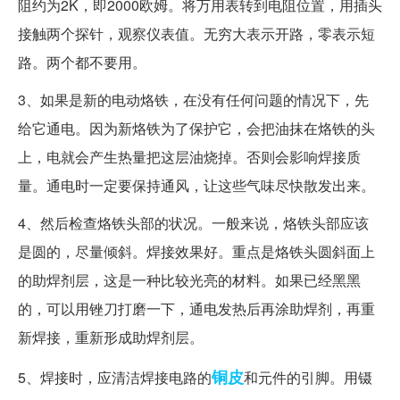
阻约为2K，即2000欧姆。将万用表转到电阻位置，用插头
接触两个探针，观察仪表值。无穷大表示开路，零表示短
路。两个都不要用。
3、如果是新的电动烙铁，在没有任何问题的情况下，先
给它通电。因为新烙铁为了保护它，会把油抹在烙铁的头
上，电就会产生热量把这层油烧掉。否则会影响焊接质
量。通电时一定要保持通风，让这些气味尽快散发出来。
4、然后检查烙铁头部的状况。一般来说，烙铁头部应该
是圆的，尽量倾斜。焊接效果好。重点是烙铁头圆斜面上
的助焊剂层，这是一种比较光亮的材料。如果已经黑黑
的，可以用锉刀打磨一下，通电发热后再涂助焊剂，再重
新焊接，重新形成助焊剂层。
铜皮
5、焊接时，应清洁焊接电路的
和元件的引脚。用镊