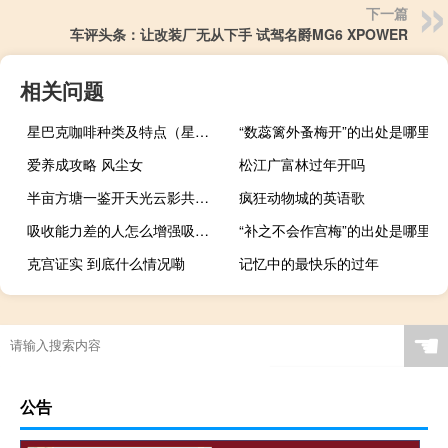
下一篇
车评头条：让改装厂无从下手 试驾名爵MG6 XPOWER
相关问题
星巴克咖啡种类及特点（星巴克咖啡种类）
“数蕊篱外蚤梅开”的出处是哪里
爱养成攻略 风尘女
松江广富林过年开吗
半亩方塘一鉴开天光云影共徘徊打一家用电器名 半亩方塘一鉴开天光云影共徘徊
疯狂动物城的英语歌
吸收能力差的人怎么增强吸收能力
“补之不会作宫梅”的出处是哪里
克宫证实 到底什么情况嘞
记忆中的最快乐的过年
☚
公告