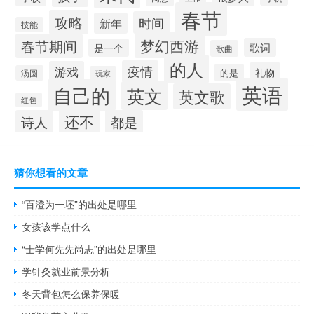
春节
攻略
时间
新年
技能
梦幻西游
春节期间
歌词
是一个
歌曲
的人
疫情
游戏
礼物
的是
汤圆
玩家
英语
自己的
英文
英文歌
红包
还不
诗人
都是
猜你想看的文章
“百澄为一坯”的出处是哪里
女孩该学点什么
“士学何先先尚志”的出处是哪里
学针灸就业前景分析
冬天背包怎么保养保暖