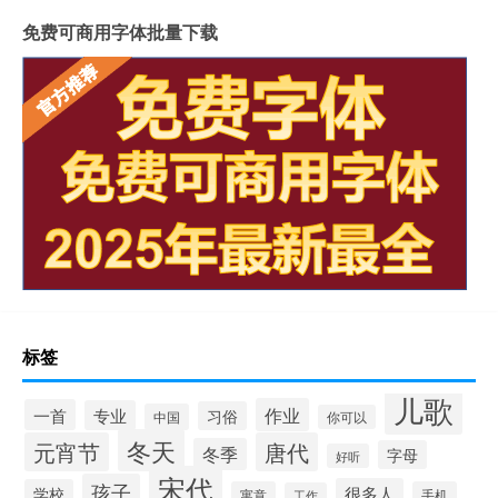
免费可商用字体批量下载
标签
儿歌
作业
一首
专业
习俗
中国
你可以
冬天
元宵节
唐代
冬季
字母
好听
宋代
孩子
很多人
学校
寓意
手机
工作