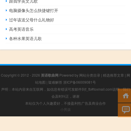
跟我学英文儿歌
电脑摄像头怎么快捷键打开
过年该送父母什么礼物好
高考英语音乐
各种水果英语儿歌
Copyright © 2012 - 2026
英语歌曲网
Powered by
网站分类目录
|
精选推荐文章
|
网
站地图
|
疑难解答
浙ICP备06009081号
声明：本站内容来自互联网，如信息有错误可发邮件到f_fb#foxmail.com说明，我们
会及时纠正，谢谢
本站仅为个人兴趣爱好，不接盈利性广告及商业合作
小男孩