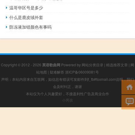
温哥华区号是多少
什么是鹿皮绒外套
防冻液加错颜色有事吗
Copyright © 2012 - 2026
英语歌曲网
Powered by
网站分类目录
|
精选推荐文章
|
网
站地图
|
疑难解答
浙ICP备06009081号
声明：本站内容来自互联网，如信息有错误可发邮件到f_fb#foxmail.com说明，我们
会及时纠正，谢谢
本站仅为个人兴趣爱好，不接盈利性广告及商业合作
小男孩