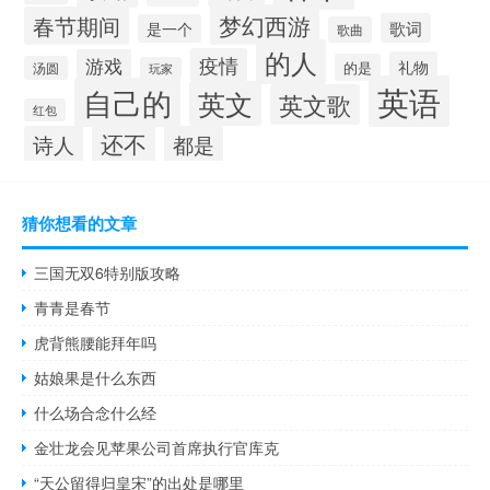
梦幻西游
春节期间
歌词
是一个
歌曲
的人
疫情
游戏
礼物
的是
汤圆
玩家
英语
自己的
英文
英文歌
红包
还不
诗人
都是
猜你想看的文章
三国无双6特别版攻略
青青是春节
虎背熊腰能拜年吗
姑娘果是什么东西
什么场合念什么经
金壮龙会见苹果公司首席执行官库克
“天公留得归皇宋”的出处是哪里