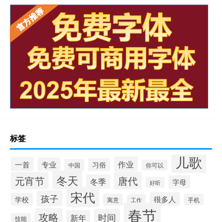
标签
儿歌
作业
一首
专业
习俗
中国
你可以
冬天
元宵节
唐代
冬季
字母
好听
宋代
孩子
很多人
学校
寓意
手机
工作
春节
攻略
时间
新年
技能