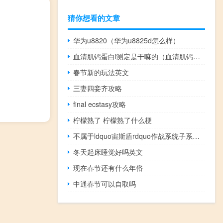
猜你想看的文章
华为u8820（华为u8825d怎么样）
血清肌钙蛋白i测定是干嘛的（血清肌钙蛋白I测定是查什么）
春节新的玩法英文
三妻四妾齐攻略
final ecstasy攻略
柠檬熟了 柠檬熟了什么梗
不属于ldquo宙斯盾rdquo作战系统子系统的一个是()A武器控制子系统b
冬天起床睡觉好吗英文
现在春节还有什么年俗
中通春节可以自取吗