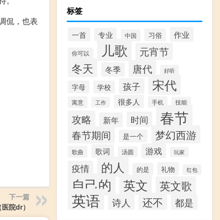
持。
标签
调侃，也表
作业
一首
专业
习俗
中国
儿歌
元宵节
你可以
冬天
唐代
冬季
好听
宋代
孩子
字母
学校
很多人
寓意
手机
工作
技能
春节
攻略
时间
新年
梦幻西游
春节期间
是一个
游戏
歌词
歌曲
汤圆
玩家
的人
疫情
礼物
的是
红包
自己的
英文
英文歌
英语
下一篇
还不
诗人
都是
（医院dr）