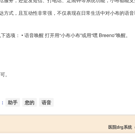
生活服务，还是发短信、打电话、定闹钟等系统功能，小布都能支
表达方式，且互动性非常强，不仅表现在日常生活中对小布的语音
开以下选项： • 语音唤醒 打开用“小布小布”或用“嘿 Breeno”唤醒。
即可。
：
助手
您的
语音
医院drg系统