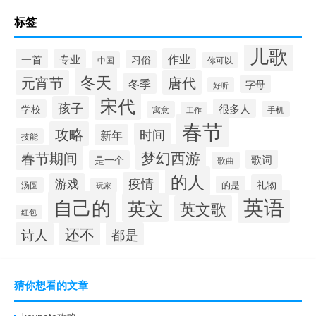
标签
儿歌
作业
一首
专业
习俗
中国
你可以
冬天
元宵节
唐代
冬季
字母
好听
宋代
孩子
很多人
学校
寓意
手机
工作
春节
攻略
时间
新年
技能
梦幻西游
春节期间
歌词
是一个
歌曲
的人
疫情
游戏
礼物
的是
汤圆
玩家
英语
自己的
英文
英文歌
红包
还不
诗人
都是
猜你想看的文章