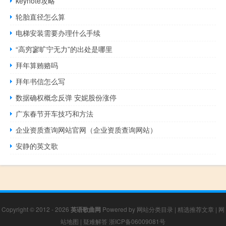
keynote攻略
轮胎直径怎么算
电梯安装需要办理什么手续
“高穷寥旷宁无力”的出处是哪里
拜年算贿赂吗
拜年书信怎么写
数据确权概念反弹 安妮股份涨停
广东春节开车技巧和方法
企业资质查询网站官网（企业资质查询网站）
安静的英文歌
Copyright © 2012 - 2026
英语歌曲网
Powered by
网站分类目录
|
精选推荐文章
|
网
站地图
|
疑难解答
浙ICP备06009081号