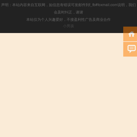
声明：本站内容来自互联网，如信息有错误可发邮件到f_fb#foxmail.com说明，我们
会及时纠正，谢谢
本站仅为个人兴趣爱好，不接盈利性广告及商业合作
小男孩