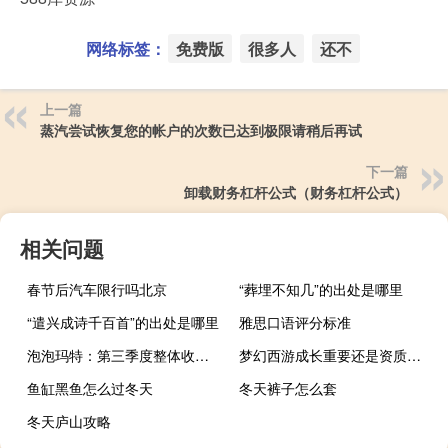
网络标签：
免费版
很多人
还不
上一篇
蒸汽尝试恢复您的帐户的次数已达到极限请稍后再试
下一篇
卸载财务杠杆公式（财务杠杆公式）
相关问题
春节后汽车限行吗北京
“葬埋不知几”的出处是哪里
“遣兴成诗千百首”的出处是哪里
雅思口语评分标准
泡泡玛特：第三季度整体收益同比增长35%-40%
梦幻西游成长重要还是资质重要
鱼缸黑鱼怎么过冬天
冬天裤子怎么套
冬天庐山攻略