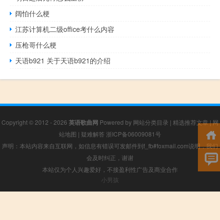
阔怕什么梗
江苏计算机二级office考什么内容
压枪哥什么梗
天语b921 关于天语b921的介绍
Copyright © 2012 - 2026
英语歌曲网
Powered by
网站分类目录
|
精选推荐文章
|
网
站地图
|
疑难解答
浙ICP备06009081号
声明：本站内容来自互联网，如信息有错误可发邮件到f_fb#foxmail.com说明，我们
会及时纠正，谢谢
本站仅为个人兴趣爱好，不接盈利性广告及商业合作
小男孩