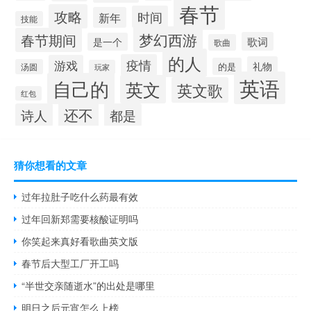
春节
攻略
时间
新年
技能
梦幻西游
春节期间
歌词
是一个
歌曲
的人
疫情
游戏
礼物
的是
汤圆
玩家
英语
自己的
英文
英文歌
红包
还不
诗人
都是
猜你想看的文章
过年拉肚子吃什么药最有效
过年回新郑需要核酸证明吗
你笑起来真好看歌曲英文版
春节后大型工厂开工吗
“半世交亲随逝水”的出处是哪里
明日之后元宵怎么上榜