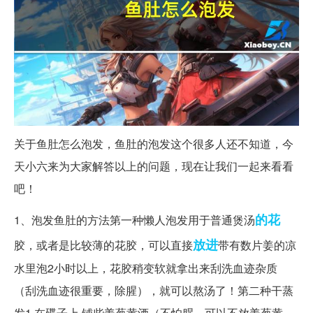
关于鱼肚怎么泡发，鱼肚的泡发这个很多人还不知道，今
天小六来为大家解答以上的问题，现在让我们一起来看看
吧！
的花
1、泡发鱼肚的方法第一种懒人泡发用于普通煲汤
放进
胶，或者是比较薄的花胶，可以直接
带有数片姜的凉
水里泡2小时以上，花胶稍变软就拿出来刮洗血迹杂质
（刮洗血迹很重要，除腥），就可以熬汤了！第二种干蒸
发1.在碟子上 铺些姜葱黄酒（不怕腥，可以不放姜葱黄