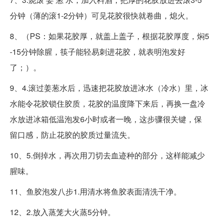
分钟（薄的滚1-2分钟）可见花胶很快就卷曲，熄火。
8、（PS：如果花胶厚，就盖上盖子，根据花胶厚度，焖5
-15分钟除腥，筷子能轻易刺进花胶，就表明泡发好
了；）。
9、4.滚过姜葱水后，迅速把花胶放进冰水（冷水）里，冰
水能令花胶锁住胶质，花胶的温度降下来后，再换一盘冷
水放进冰箱低温泡发6小时或者一晚，这步骤很关键，保
留口感，防止花胶的胶质过量流失。
10、5.倒掉水，再次用刀切去血迹种的部分，这样能减少
腥味。
11、鱼胶泡发八步1.用清水将鱼胶表面清洗干净。
12、2.放入蒸笼大火蒸5分钟。