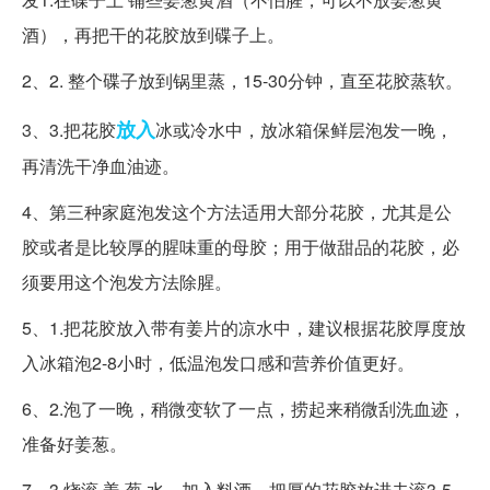
酒），再把干的花胶放到碟子上。
2、2. 整个碟子放到锅里蒸，15-30分钟，直至花胶蒸软。
放入
3、3.把花胶
冰或冷水中，放冰箱保鲜层泡发一晚，
再清洗干净血油迹。
4、第三种家庭泡发这个方法适用大部分花胶，尤其是公
胶或者是比较厚的腥味重的母胶；用于做甜品的花胶，必
须要用这个泡发方法除腥。
5、1.把花胶放入带有姜片的凉水中，建议根据花胶厚度放
入冰箱泡2-8小时，低温泡发口感和营养价值更好。
6、2.泡了一晚，稍微变软了一点，捞起来稍微刮洗血迹，
准备好姜葱。
7、3.烧滚 姜 葱 水，加入料酒，把厚的花胶放进去滚3-5