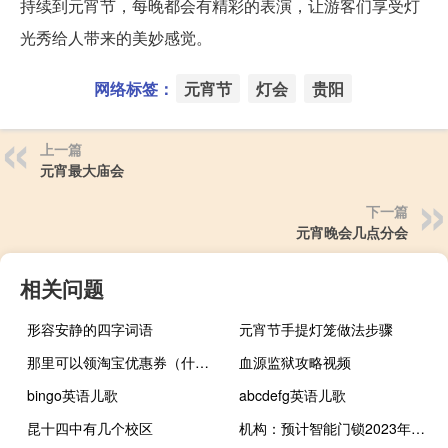
持续到元宵节，每晚都会有精彩的表演，让游客们享受灯
光秀给人带来的美妙感觉。
网络标签：
元宵节
灯会
贵阳
上一篇
元宵最大庙会
下一篇
元宵晚会几点分会
相关问题
形容安静的四字词语
元宵节手提灯笼做法步骤
那里可以领淘宝优惠券（什么地方可以领淘宝优惠券）
血源监狱攻略视频
bingo英语儿歌
abcdefg英语儿歌
昆十四中有几个校区
机构：预计智能门锁2023年出货量同比增长18.6%