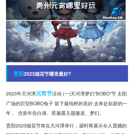
贵阳
2023烟花节哪里最好?
元宵节
2023年天河潭
活动 (一)天河潭梦幻“BOBO”节 太阳
广场的巨型BOBO兔子 留下最纯粹的美好,去奔赴崭新的一
年 。 含新年告白墙、星黛露主题隧道、梦幻。
贵阳2023烟花节将在天河潭举行，届时将展示令人震撼的