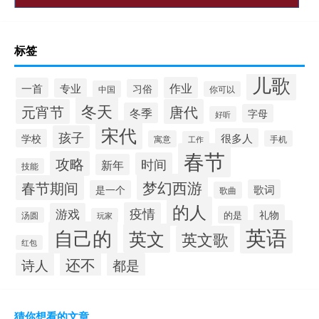
标签
儿歌
作业
一首
专业
习俗
中国
你可以
冬天
元宵节
唐代
冬季
字母
好听
宋代
孩子
很多人
学校
寓意
手机
工作
春节
攻略
时间
新年
技能
梦幻西游
春节期间
歌词
是一个
歌曲
的人
疫情
游戏
礼物
的是
汤圆
玩家
英语
自己的
英文
英文歌
红包
还不
诗人
都是
猜你想看的文章