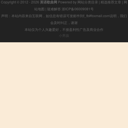
Copyright © 2012 - 2026
英语歌曲网
Powered by
网站分类目录
|
精选推荐文章
|
网
站地图
|
疑难解答
浙ICP备06009081号
声明：本站内容来自互联网，如信息有错误可发邮件到f_fb#foxmail.com说明，我们
会及时纠正，谢谢
本站仅为个人兴趣爱好，不接盈利性广告及商业合作
小男孩