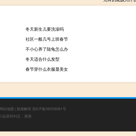
冬天新生儿要洗澡吗
社区一般几号上班春节
不小心养了陆龟怎么办
冬天适合什么发型
春节穿什么衣服显美女
网站地图
|
疑难解答
浙ICP备06009081号
，我们会及时纠正，谢谢