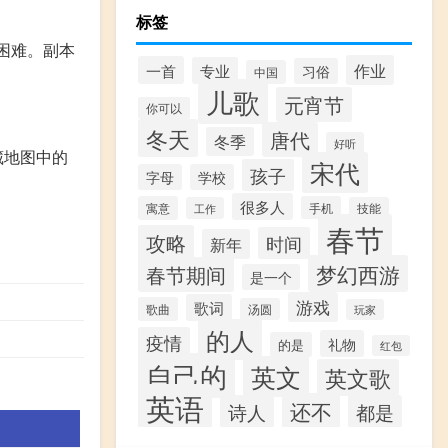
标签
困难。副本
作业
一首
专业
习俗
中国
儿歌
元宵节
你可以
冬天
唐代
冬季
好听
藏地图中的
宋代
孩子
字母
学校
很多人
寓意
手机
工作
技能
春节
攻略
时间
新年
梦幻西游
春节期间
是一个
游戏
歌词
歌曲
汤圆
玩家
的人
疫情
礼物
的是
红包
自己的
英文
英文歌
英语
还不
诗人
都是