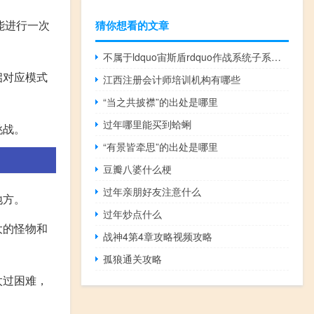
能进行一次
猜你想看的文章
不属于ldquo宙斯盾rdquo作战系统子系统的一个是()A武器控制子系统b
启对应模式
江西注册会计师培训机构有哪些
“当之共披襟”的出处是哪里
过年哪里能买到蛤蜊
挑战。
“有景皆牵思”的出处是哪里
豆瓣八婆什么梗
过年亲朋好友注意什么
地方。
过年炒点什么
大的怪物和
战神4第4章攻略视频攻略
孤狼通关攻略
太过困难，