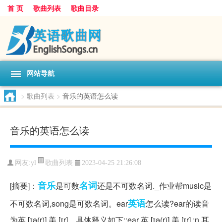
首 页
歌曲列表
歌曲目录
网站导航
>
歌曲列表
>
音乐的英语怎么读
音乐的英语怎么读
歌曲列表
网友:
yl
2023-04-25 21:26:08
音乐
名词
[摘要]：
是可数
还是不可数名词._作业帮music是
英语
不可数名词,song是可数名词。ear
怎么读?ear的读音
为英 [ɪə(r)] 美 [ɪr]。具体释义如下:;ear 英 [ɪə(r)] 美 [ɪr] ;n.耳