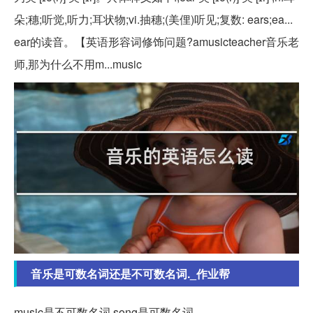
朵;穗;听觉,听力;耳状物;vi.抽穗;(美俚)听见;复数: ears;ea...
ear的读音。【英语形容词修饰问题?amusicteacher音乐老
师,那为什么不用m...music
音乐是可数名词还是不可数名词._作业帮
music是不可数名词,song是可数名词。