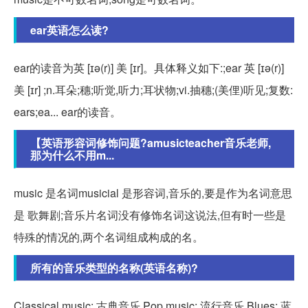
ear英语怎么读?
ear的读音为英 [ɪə(r)] 美 [ɪr]。具体释义如下:;ear 英 [ɪə(r)]
美 [ɪr] ;n.耳朵;穗;听觉,听力;耳状物;vi.抽穗;(美俚)听见;复数:
ears;ea... ear的读音。
【英语形容词修饰问题?amusicteacher音乐老师,
那为什么不用m...
music 是名词musicial 是形容词,音乐的,要是作为名词意思
是 歌舞剧;音乐片名词没有修饰名词这说法,但有时一些是
特殊的情况的,两个名词组成构成的名。
所有的音乐类型的名称(英语名称)?
Classical music: 古典音乐 Pop music: 流行音乐 Blues: 蓝