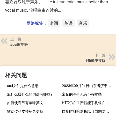
喜欢器乐胜于声乐。 I like instrumental music better than
vocal music. 轮唱曲由连续的...
网络标签：
名词
英语
音乐
上一篇
abc歌英语
下一篇
月份歌英文版
相关问题
ecd文件是什么意思
2023年09月21日山东省济宁市疫情大数据-今日/今天疫情全网搜索最新实时消息动态情况通知播报
冠什么履什么的词语有哪些?
常见的等价无穷小有哪些
如何使春节有年味英文
HTC仍在生产智能手机但在市场营销方面仍做得不太好
辅助传动皮带多久更换
自制防身暗器折纸（自制防身小暗器）