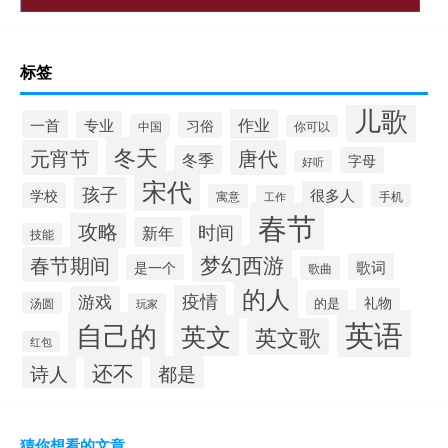
标签
儿歌
作业
一首
专业
习俗
中国
你可以
冬天
元宵节
唐代
冬季
字母
好听
宋代
孩子
很多人
学校
寓意
手机
工作
春节
攻略
时间
新年
技能
梦幻西游
春节期间
歌词
是一个
歌曲
的人
疫情
游戏
礼物
的是
汤圆
玩家
英语
自己的
英文
英文歌
红包
还不
诗人
都是
猜你想看的文章