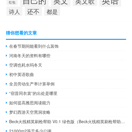
自己的
英文
英文歌
红包
还不
诗人
都是
猜你想看的文章
在春节期间能看到什么装饰
河南冬天的资料有哪些
空调也耗水吗冬天
初中英语歌曲
全员劳动生产率计算举例
“宿昔同衣裳”的出处是哪里
如何提高雅思阅读能力
梦幻西游天空黑洞攻略
Beck火线精英刷枪帮助 V0.1 绿色版（Beck火线精英刷枪帮助 V0.1 绿色版功能简介）
21000m2等于多少公顷