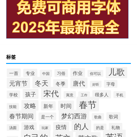
标签
儿歌
作业
一首
专业
习俗
中国
你可以
冬天
元宵节
唐代
冬季
字母
好听
宋代
孩子
很多人
学校
寓意
手机
工作
春节
攻略
时间
新年
技能
梦幻西游
春节期间
歌词
是一个
歌曲
的人
疫情
游戏
礼物
的是
汤圆
玩家
英语