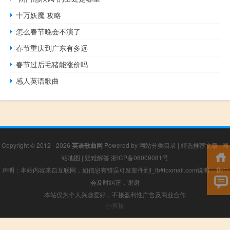
十万妖魔 攻略
怎么春节晚会不演了
春节重庆到广东有多远
春节过后毛猪能涨价吗
感人英语歌曲
Copyright © 2012 - 2026
英语歌曲网
Powered by
网站分类目录
|
精选推荐文章
|
网
站地图
|
疑难解答
浙ICP备06009081号
声明：本站内容来自互联网，如信息有错误可发邮件到f_fb#foxmail.com说明，我们
会及时纠正，谢谢
本站仅为个人兴趣爱好，不接盈利性广告及商业合作
小男孩