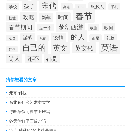
宋代
孩子
很多人
学校
寓意
手机
工作
春节
攻略
时间
新年
技能
梦幻西游
春节期间
歌词
是一个
歌曲
的人
疫情
游戏
礼物
的是
汤圆
玩家
英语
自己的
英文
英文歌
红包
还不
诗人
都是
猜你想看的文章
元宵 科技
东北有什么艺术类大学
行政单位元宵节上班吗
冬天鱼缸里面放盐吗
“闭门感秋风”的出处是哪里