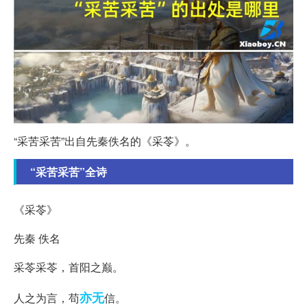
“采苦采苦”出自先秦佚名的《采苓》。
“采苦采苦”全诗
《采苓》
先秦 佚名
采苓采苓，首阳之巅。
亦无
人之为言，苟
信。