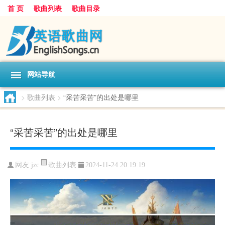
首 页
歌曲列表
歌曲目录
网站导航
>
歌曲列表
>
“采苦采苦”的出处是哪里
“采苦采苦”的出处是哪里
歌曲列表
网友:
jzc
2024-11-24 20:19:19