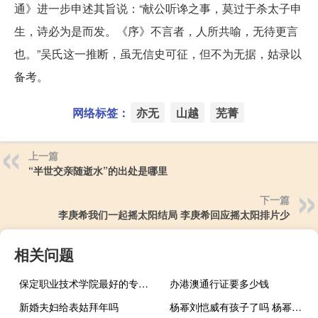
通》进一步申述其旨说：“献公听谗之事，莫过于杀太子申
生，诗必为是而发。《序》不言者，人所共喻，无待更言
也。”吴氏这一推断，虽无信史可征，但不为无据，姑录以
备考。
网络标签：
亦无
山越
芜菁
上一篇
“半世交亲随逝水”的出处是哪里
下一篇
李庚希我们一起摇太阳结局 李庚希回应摇太阳排片少
相关问题
保定职业技术学院最好的专业是什么
办港澳通行证要多少钱
新婚夫妇给表姑拜年吗
杨幂刘恺威有孩子了吗 杨幂和刘恺威结婚照