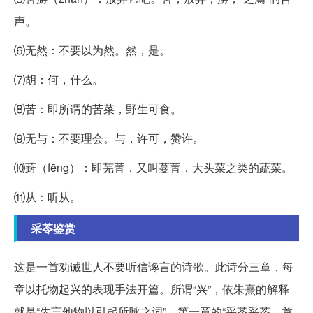
声。
⑹无然：不要以为然。然，是。
⑺胡：何，什么。
⑻苦：即所谓的苦菜，野生可食。
⑼无与：不要理会。与，许可，赞许。
⑽葑（fēng）：即芜菁，又叫蔓菁，大头菜之类的蔬菜。
⑾从：听从。
采苓鉴赏
这是一首劝诫世人不要听信谗言的诗歌。此诗分三章，每
章以托物起兴的表现手法开篇。所谓“兴”，依朱熹的解释
就是“先言他物以引起所咏之词”。第一章的“采苓采苓，首