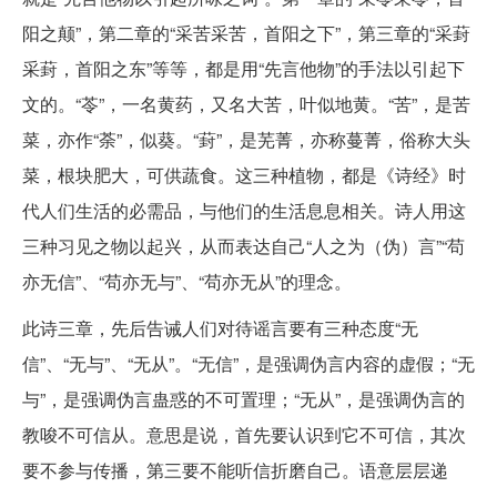
阳之颠”，第二章的“采苦采苦，首阳之下”，第三章的“采葑
采葑，首阳之东”等等，都是用“先言他物”的手法以引起下
文的。“苓”，一名黄药，又名大苦，叶似地黄。“苦”，是苦
菜，亦作“荼”，似葵。“葑”，是芜菁，亦称蔓菁，俗称大头
菜，根块肥大，可供蔬食。这三种植物，都是《诗经》时
代人们生活的必需品，与他们的生活息息相关。诗人用这
三种习见之物以起兴，从而表达自己“人之为（伪）言”“苟
亦无信”、“苟亦无与”、“苟亦无从”的理念。
此诗三章，先后告诫人们对待谣言要有三种态度“无
信”、“无与”、“无从”。“无信”，是强调伪言内容的虚假；“无
与”，是强调伪言蛊惑的不可置理；“无从”，是强调伪言的
教唆不可信从。意思是说，首先要认识到它不可信，其次
要不参与传播，第三要不能听信折磨自己。语意层层递