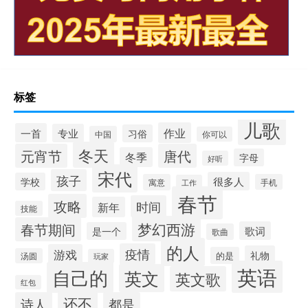
标签
儿歌
作业
一首
专业
习俗
中国
你可以
冬天
元宵节
唐代
冬季
字母
好听
宋代
孩子
很多人
学校
寓意
手机
工作
春节
攻略
时间
新年
技能
梦幻西游
春节期间
歌词
是一个
歌曲
的人
疫情
游戏
礼物
的是
汤圆
玩家
英语
自己的
英文
英文歌
红包
还不
诗人
都是