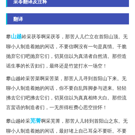
采苓翻译及注释
翻译
山越
攀
岭采茯苓啊采茯苓，那苦人儿伫立在首阳山顶。无
聊小人制造着她的闲话，不要信啊没有一句是真情。干脆
抛弃它们吧抛弃它们，切莫信以为真清者自然清。那些造
谣生事的长舌妇们，最终还是竹篮打水一场空！
攀山越岭采苦菜啊采苦菜，那苦人儿寻到首阳山下来。无
聊小人制造着她的闲话，你不要自乱阵脚参与进来。轻轻
拂去它们吧拂去它们，切莫信以为真真相终大白。那些流
言蜚语的制造者们，一无所得枉费心思空挂怀！
芜菁
攀山越岭采
啊采芜菁，那苦人儿转到首阳山之东。无
聊小人制造着她的闲话，最好堵上自己耳朵不要听。不要