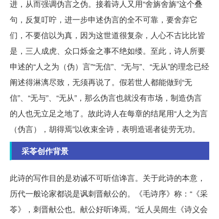
进，从而强调伪言之伪。接着诗人又用“舍旃舍旃”这个叠
句，反复叮咛，进一步申述伪言的全不可靠，要舍弃它
们，不要信以为真，因为这世道很复杂，人心不古比比皆
是，三人成虎、众口烁金之事不绝如缕。至此，诗人所要
申述的“人之为（伪）言”“无信”、“无与”、“无从”的理念已经
阐述得淋漓尽致，无须再说了。假若世人都能做到“无
信”、“无与”、“无从”，那么伪言也就没有市场，制造伪言
的人也无立足之地了。故此诗人在每章的结尾用“人之为言
（伪言），胡得焉”以收束全诗，表明造谣者徒劳无功。
采苓创作背景
此诗的写作目的是劝诫不可听信谗言。关于此诗的本意，
历代一般论家都说是讽刺晋献公的。《毛诗序》称：“《采
苓》，刺晋献公也。献公好听谗焉。”近人吴闿生《诗义会