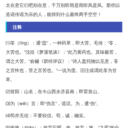
太在意它们吧别在意，千万别听雨是雨听风是风。那些以
造谣传谣为乐的人，能得到什么最终两手空空！
注释
⑴苓（líng）：通“蘦”，一种药草，即大苦。毛传：“苓，
大苦也。”沈括《梦溪笔谈》：“此乃黄药也。其味极苦，
谓之大苦。”俞樾《群经评议》：“诗人盖托物以见意，苓
之言怜也，苦之言苦也。”一说为莲。旧注或谓此苓为甘
草。
⑵首阳：山名，在今山西永济县南，即雷首山。
⑶为（wěi）言：即“伪言”，谎话。为，通“伪”。
⑷苟亦无信：不要轻信。苟，诚，确实。
⑸舍旃（zhān）：放弃它吧。舍，放弃；旃，“之焉”的合