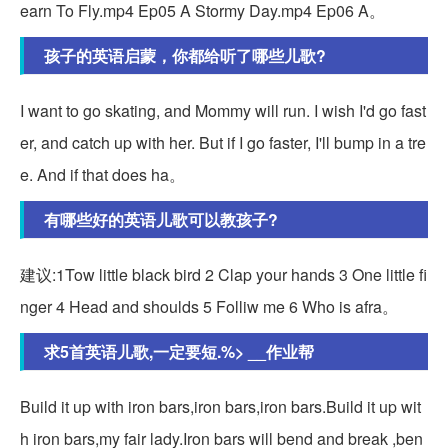
earn To Fly.mp4 Ep05 A Stormy Day.mp4 Ep06 A。
孩子的英语启蒙，你都给听了哪些儿歌?
I want to go skating, and Mommy will run. I wish I'd go fast
er, and catch up with her. But if I go faster, I'll bump in a tre
e. And if that does ha。
有哪些好的英语儿歌可以教孩子?
建议:1Tow little black bird 2 Clap your hands 3 One little fi
nger 4 Head and shoulds 5 Folliw me 6 Who is afra。
求5首英语儿歌,一定要短.%> __作业帮
Build it up with iron bars,iron bars,iron bars.Build it up wit
h iron bars,my fair lady.Iron bars will bend and break ,ben