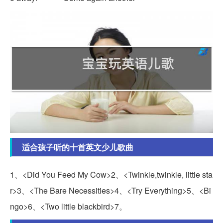
适合孩子听的十首英文少儿歌曲
1、<Did You Feed My Cow>2、<Twinkle,twinkle, little sta
r>3、<The Bare Necessities>4、<Try Everything>5、<Bi
ngo>6、<Two little blackbird>7。