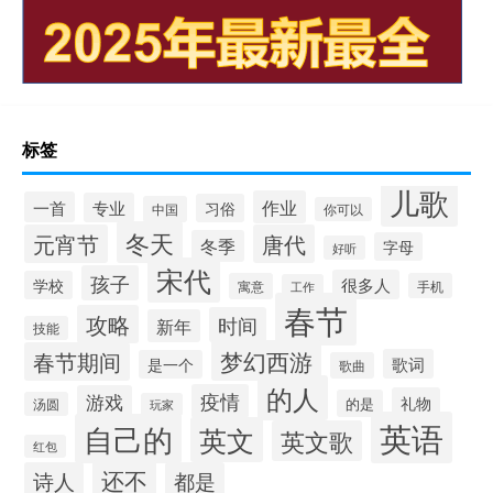
标签
儿歌
作业
一首
专业
习俗
中国
你可以
冬天
元宵节
唐代
冬季
字母
好听
宋代
孩子
很多人
学校
寓意
手机
工作
春节
攻略
时间
新年
技能
梦幻西游
春节期间
歌词
是一个
歌曲
的人
疫情
游戏
礼物
的是
汤圆
玩家
英语
自己的
英文
英文歌
红包
还不
诗人
都是