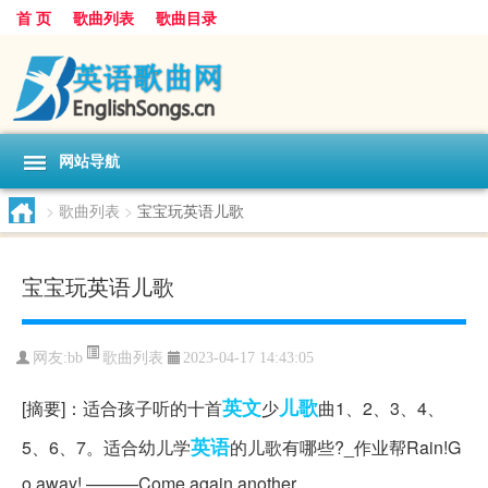
首 页
歌曲列表
歌曲目录
网站导航
>
歌曲列表
>
宝宝玩英语儿歌
宝宝玩英语儿歌
歌曲列表
网友:
bb
2023-04-17 14:43:05
英文
儿歌
[摘要]：适合孩子听的十首
少
曲1、2、3、4、
英语
5、6、7。适合幼儿学
的儿歌有哪些?_作业帮Rain!G
o away! ———Come again another