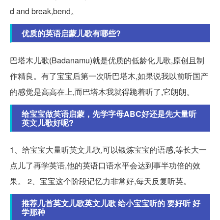
d and break,bend。
优质的英语启蒙儿歌有哪些?
巴塔木儿歌(Badanamu)就是优质的低龄化儿歌,原创且制
作精良。有了宝宝后第一次听巴塔木,如果说我以前听国产
的感觉是高高在上,而巴塔木我就得跪着听了,它朗朗。
给宝宝做英语启蒙，先学字母ABC好还是先大量听
英文儿歌好呢?
1、给宝宝大量听英文儿歌,可以锻炼宝宝的语感,等长大一
点儿了再学英语,他的英语口语水平会达到事半功倍的效
果。 2、宝宝这个阶段记忆力非常好,每天反复听英。
推荐几首英文儿歌英文儿歌 给小宝宝听的 要好听 好
学那种