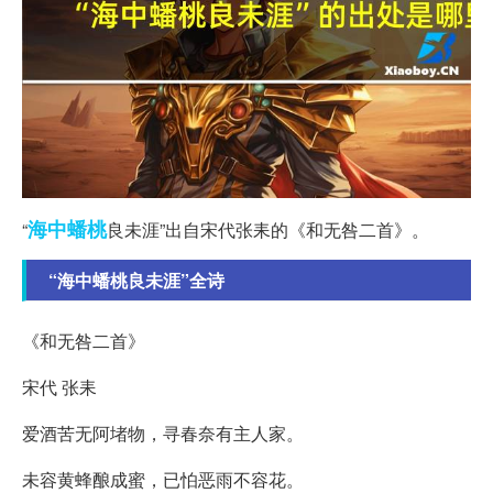
海中
蟠桃
“
良未涯”出自宋代张耒的《和无咎二首》。
“海中蟠桃良未涯”全诗
《和无咎二首》
宋代 张耒
爱酒苦无阿堵物，寻春奈有主人家。
未容黄蜂酿成蜜，已怕恶雨不容花。