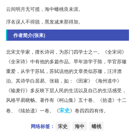
云间明月无可揽，海中蟠桃良未涯。
浮名误人不得脱，黑发减来那得加。
作者简介(张耒)
北宋文学家，擅长诗词，为苏门四学士之一。《全宋词》
《全宋诗》中有他的多篇作品。早年游学于陈，学官苏辙
重爱，从学于苏轼，苏轼说他的文章类似苏辙，汪洋澹
泊。其诗学白居易、张籍，如：《田家》《海州道中》
《输麦行》多反映下层人民的生活以及自己的生活感受，
风格平易晓畅。著作有《柯山集》五十卷、《拾遗》十二
宋史
卷、《续拾遗》一卷。《
》卷四四四有传。
网络标签：
宋史
海中
蟠桃