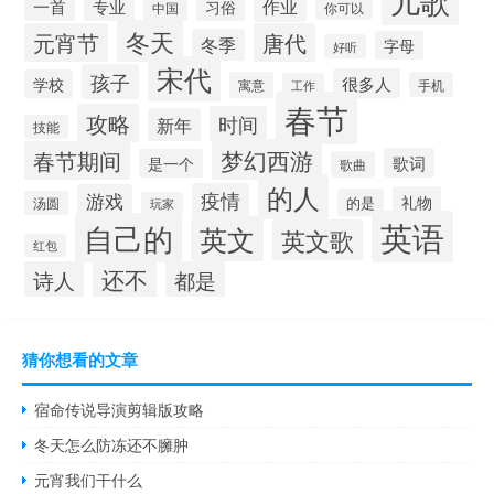
儿歌
作业
一首
专业
习俗
中国
你可以
冬天
元宵节
唐代
冬季
字母
好听
宋代
孩子
很多人
学校
寓意
手机
工作
春节
攻略
时间
新年
技能
梦幻西游
春节期间
歌词
是一个
歌曲
的人
疫情
游戏
礼物
的是
汤圆
玩家
英语
自己的
英文
英文歌
红包
还不
诗人
都是
猜你想看的文章
宿命传说导演剪辑版攻略
冬天怎么防冻还不臃肿
元宵我们干什么