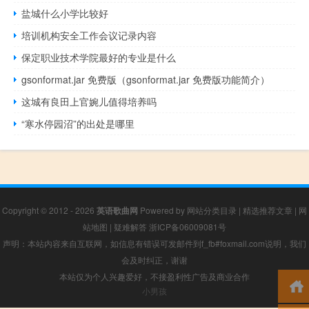
盐城什么小学比较好
培训机构安全工作会议记录内容
保定职业技术学院最好的专业是什么
gsonformat.jar 免费版（gsonformat.jar 免费版功能简介）
这城有良田上官婉儿值得培养吗
“寒水停园沼”的出处是哪里
Copyright © 2012 - 2026
英语歌曲网
Powered by
网站分类目录
|
精选推荐文章
|
网
站地图
|
疑难解答
浙ICP备06009081号
声明：本站内容来自互联网，如信息有错误可发邮件到f_fb#foxmail.com说明，我们
会及时纠正，谢谢
本站仅为个人兴趣爱好，不接盈利性广告及商业合作
小男孩